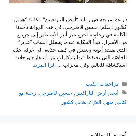
قراءة سريعة في رواية “أرض البارافيين” للكاتبة “هديل
كشّور”. بقلم: حسين قاطرجي. في هذه الرواية تأخذنا
الكاتبة في رحلةٍ ساحرةٍ عبر أثير الأساطير إلى جزيرةٍ
من الأسرار. تبدأ الحكاية عندما يتسلّل الشاب “غدير”
الذي يفتقد أبويه ويعيش في كنف جدّيه، إلى غرفة جدّه
الخاصّة التي يحتفظ فيها بتذكاراتٍ من أسفاره ورحلات
استكشافه للعالم، وفي محراب …
اقرأ المزيد
التصنيفات
مراجعات الكتب
الوسوم
أبجد
,
أرض البارافيين
,
حسين قاطرجي
,
رحلة مع
كتاب
,
منهل القرّاء
,
هديل كشور
أحدث المقالات