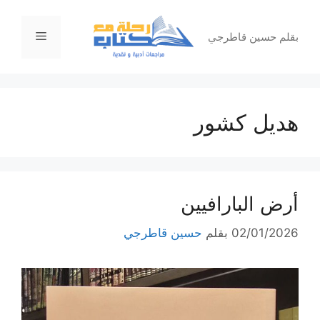
نتقل
لى
القائمة
بقلم حسين قاطرجي
لمحتوى
هديل كشور
أرض البارافيين
02/01/2026
بقلم
حسين قاطرجي