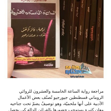
مراجعة رواية الساعة الخامسة والعشرون للروائي
الروماني قسطنطين جيورجيو تُصنّف بعض الأعمال
الأدبية على أنها ملحميّة، وهو توصيفٌ يضمّ تحت جناحيه
معانٍ كثيرة يستوجب حضورها بالقرائن الدالة كي يحصل