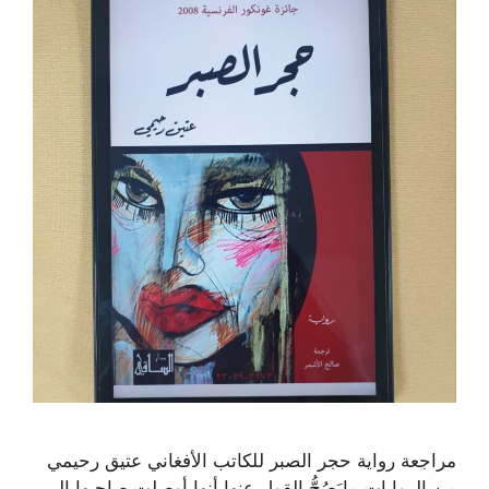
مراجعة رواية حجر الصبر للكاتب الأفغاني عتيق رحيمي
من الروايات مايَصُحُّ القول عنها أنها أوصلت صاحبها إلى