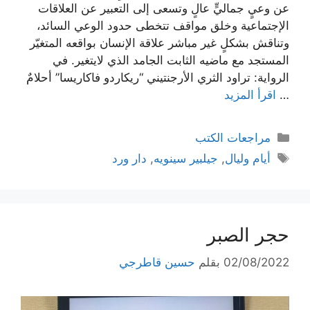
عن وعيٍ جماليٍّ عالٍ وتسعى إلى التعبير عن العلاقات
الإجتماعية وخلق مواقف تتخطى حدود الوعي السائد،
وتناقش بشكلٍ غير مباشر علاقة الإنسان بواقعه المتغيّر
المستجد مع ماضيه الثابت الجامد الذي لايتغير. في
الرواية: تراود الثري الأرجنتيني “ريكاردو فاكاريسا” أحلامٌ
…
اقرأ المزيد
التصنيفات
مراجعات الكتب
الوسوم
أيام وليال
,
جيلبير سينويه
,
دار ورد
حجر الصبر
02/08/2022
بقلم
حسين قاطرجي