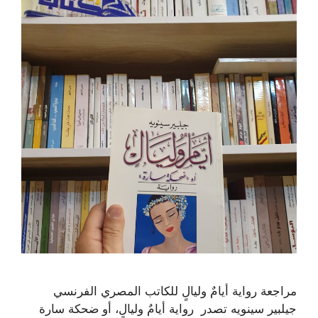
مراجعة رواية أيامٌ وليالٍ للكاتب المصري الفرنسي
جيلبير سينويه تصدر رواية أيامٌ وليالٍ، أو ضحكة سارة