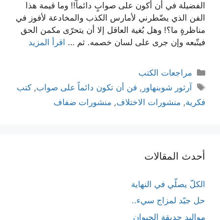
الفضيلة في أن أكون على صوابٍ دائماً!! وما قيمة هذا
الفن الذي يضّطرني لأمارس الكذب والمخادعة لأفوز في
مناظرةٍ ما؟! وهل بُغية العاقل إلا أن يتحرّى مكمن الحق
فيتّبعه وإن جرى على لسان خصمه. ثم …
اقرأ المزيد
التصنيفات
مراجعات الكتب
الوسوم
آرثور شوبنهاور
,
فن أن تكون دائماً على صواب
,
كتب
فكرية
,
منشورات الاختلاف
,
منشورات ضفاف
أحدث المقالات
الكلّ يصلّي في النهاية
حل جيّد لمزاج سيء..
مواليد حديقة الحيوان