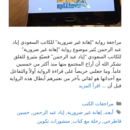
مراجعة رواية “إهانة غير ضرورية” للكاتب السعودي إياد
عبد الرحمن يُثير موضوع رواية “إهانة غير ضرورية”
للكاتب السعودي “إياد عبد الرحمن” قضيّةٍ مثيرةٍ للقلق
نشكر الله أن أراح المجتمع منها منذ أكثر من خمسين
عاماً. وما جعلني حريصاً على قراءة الرواية أولاً والتفاعل
مع أحداثها هو لقائي بآخر من نعتبرهم أبطال هذه الرواية
قبل أن …
اقرأ المزيد
التصنيفات
مراجعات الكتب
الوسوم
أبجد
,
إهانة غير ضرورية
,
إياد عبد الرحمن
,
حسين
قاطرجي
,
رحلة مع كتاب
,
منشورات تكوين