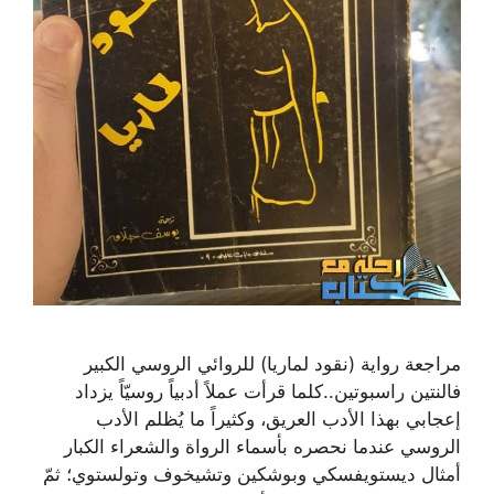
مراجعة رواية (نقود لماريا) للروائي الروسي الكبير
فالنتين راسبوتين..كلما قرأت عملاً أدبياً روسيّاً يزداد
إعجابي بهذا الأدب العريق، وكثيراً ما يُظلم الأدب
الروسي عندما نحصره بأسماء الرواة والشعراء الكبار
أمثال ديستويفسكي وبوشكين وتشيخوف وتولستوي؛ ثمّ