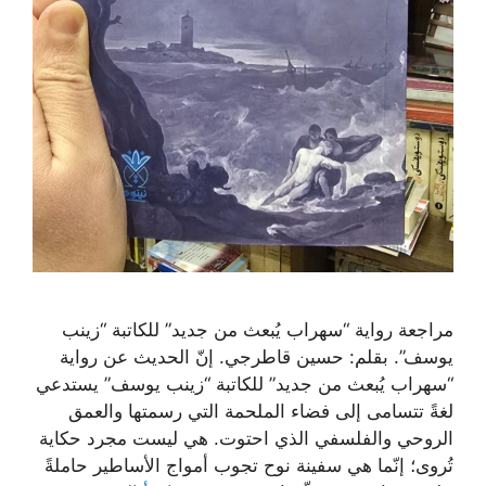
مراجعة رواية “سهراب يُبعث من جديد” للكاتبة “زينب
يوسف”. بقلم: حسين قاطرجي. إنّ الحديث عن رواية
“سهراب يُبعث من جديد” للكاتبة “زينب يوسف” يستدعي
لغةً تتسامى إلى فضاء الملحمة التي رسمتها والعمق
الروحي والفلسفي الذي احتوت. هي ليست مجرد حكاية
تُروى؛ إنّما هي سفينة نوح تجوب أمواج الأساطير حاملةً