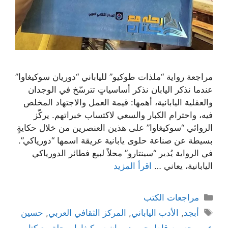
مراجعة رواية “ملذات طوكيو” للياباني “دوريان سوكيغاوا”
عندما نذكر اليابان نذكر أساسياتٍ تترسّخ في الوجدان
والعقلية اليابانية، أهمها: قيمة العمل والاجتهاد المخلص
فيه، واحترام الكبار والسعي لاكتساب خبراتهم. يركّز
الروائي “سوكيغاوا” على هذين العنصرين من خلال حكايةٍ
بسيطة عن صناعة حلوى يابانية عريقة اسمها “دورياكي”.
في الرواية يُدير “سينتارو” محلاً لبيع فطائر الدورياكي
اليابانية، يعاني …
اقرأ المزيد
التصنيفات
مراجعات الكتب
الوسوم
أبجد
,
الأدب الياباني
,
المركز الثقافي العربي
,
حسين
عمر
,
حسين قاطرجي
,
دوريان سوكيغاوا
,
رحلة مع كتاب
,