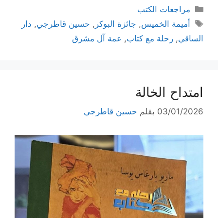
التصنيفات
مراجعات الكتب
الوسوم
أميمة الخميس
,
جائزة البوكر
,
حسين قاطرجي
,
دار
الساقي
,
رحلة مع كتاب
,
عمة آل مشرق
امتداح الخالة
03/01/2026
بقلم
حسين قاطرجي