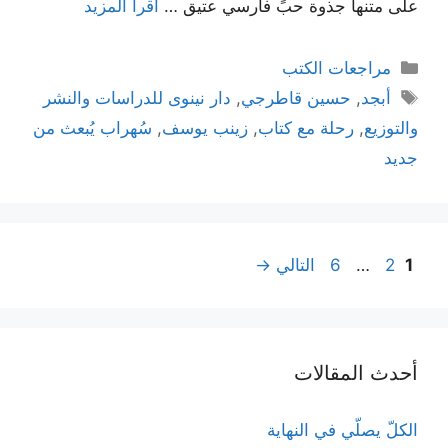
على متنها جذوة حبٍّ فارسي عتيق …
اقرأ المزيد
التصنيفات
مراجعات الكتب
الوسوم
أبجد
,
حسين قاطرجي
,
دار نينوى للدراسات والنشر
والتوزيع
,
رحلة مع كتاب
,
زينب يوسف
,
سُهراب يُبعث من
جديد
تصفّح
Page
Page
Page
1
2
…
6
التالي
→
المقالات
أحدث المقالات
الكلّ يصلّي في النهاية