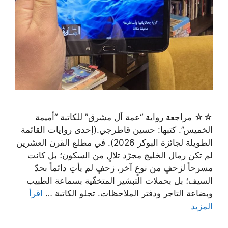
☆☆ مراجعة رواية “عمة آل مشرق” للكاتبة “أميمة
الخميس”. كتبها: حسين قاطرجي.(إحدى روايات القائمة
الطويلة لجائزة البوكر 2026). في مطلع القرن العشرين
لم تكن رمال الخليج مجرّد تلالٍ من السكون؛ بل كانت
مسرحاً لزحفٍ من نوعٍ آخر، زحفٍ لم يأتِ دائماً بحدّ
السيف؛ بل بحملات التبشير المتخفّية بسماعة الطبيب
وبضاعة التاجر ودفتر الملاحظات. تجلو الكاتبة …
اقرأ
المزيد