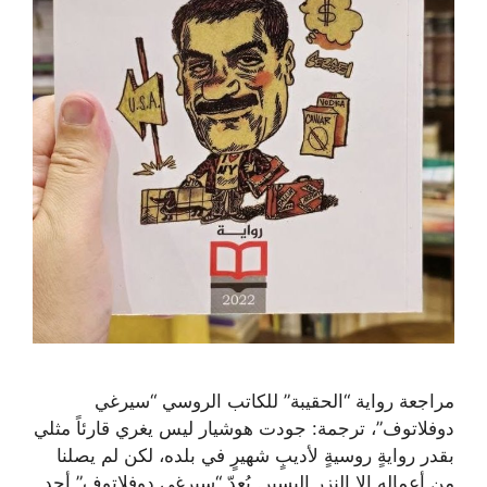
مراجعة رواية “الحقيبة” للكاتب الروسي “سيرغي
دوفلاتوف”، ترجمة: جودت هوشيار ليس يغري قارئاً مثلي
بقدر روايةٍ روسيةٍ لأديبٍ شهيرٍ في بلده، لكن لم يصلنا
من أعماله إلا النزر اليسير. يُعدّ “سيرغي دوفلاتوف” أحد