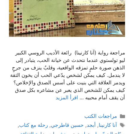
مراجعة رواية (آنا كارنينا) رائعة الأديب الروسي الكبير
ليو تولستوي عندما نتحدث عن خيانة الحب، يتبادر إلى
الذهن صورة حلمٍ تمزقه الواقعية، وقلبٌ ينزف من جرحٍ
لا يندمل. كيف يمكن لشخص يدّعي الحب أن يخون الثقة
ويدمر العلاقة التي بنيت على أسس الصدق والإخلاص؟
كيف يمكن للشخص الذي يعبر عن مشاعره بكل صدق
أن يقف أمام محبيه …
اقرأ المزيد
التصنيفات
مراجعات الكتب
الوسوم
آنا كارنينا
,
أبجد
,
حسين قاطرجي
,
رحلة مع كتاب
,