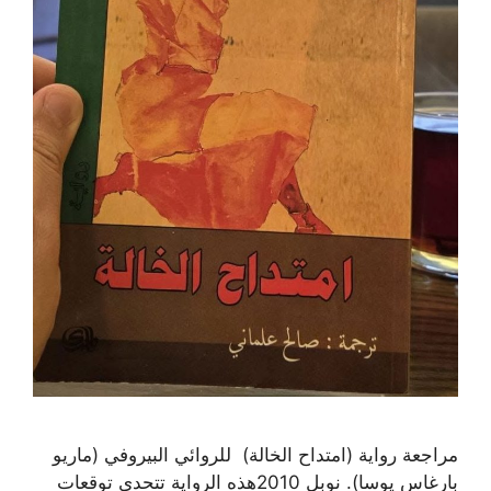
مراجعة رواية (امتداح الخالة) للروائي البيروفي (ماريو
بارغاس يوسا). نوبل 2010هذه الرواية تتحدى توقعات