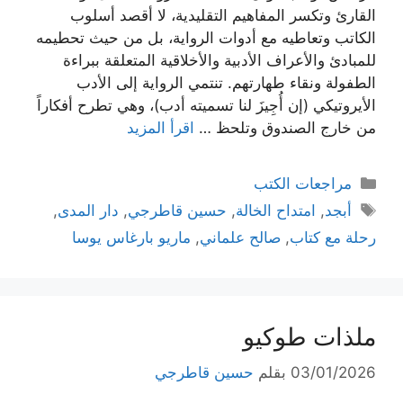
القارئ وتكسر المفاهيم التقليدية، لا أقصد أسلوب
الكاتب وتعاطيه مع أدوات الرواية، بل من حيث تحطيمه
للمبادئ والأعراف الأدبية والأخلاقية المتعلقة ببراءة
الطفولة ونقاء طهارتهم. تنتمي الرواية إلى الأدب
الأيروتيكي (إن أُجِيزَ لنا تسميته أدب)، وهي تطرح أفكاراً
من خارج الصندوق وتلحظ …
اقرأ المزيد
التصنيفات
مراجعات الكتب
الوسوم
أبجد
,
امتداح الخالة
,
حسين قاطرجي
,
دار المدى
,
رحلة مع كتاب
,
صالح علماني
,
ماريو بارغاس يوسا
ملذات طوكيو
03/01/2026
بقلم
حسين قاطرجي