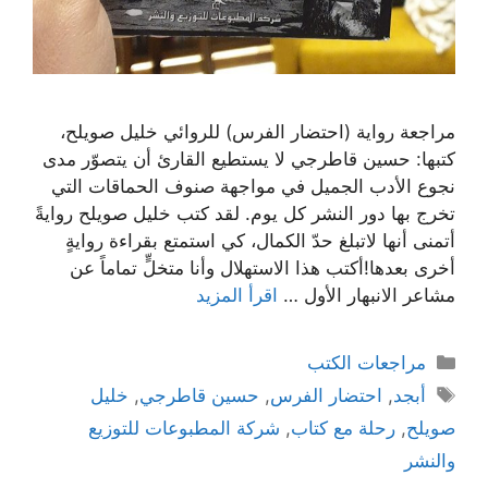
مراجعة رواية (احتضار الفرس) للروائي خليل صويلح،
كتبها: حسين قاطرجي لا يستطيع القارئ أن يتصوّر مدى
نجوع الأدب الجميل في مواجهة صنوف الحماقات التي
تخرج بها دور النشر كل يوم. لقد كتب خليل صويلح روايةً
أتمنى أنها لاتبلغ حدّ الكمال، كي استمتع بقراءة روايةٍ
أخرى بعدها!أكتب هذا الاستهلال وأنا متخلٍّ تماماً عن
مشاعر الانبهار الأول …
اقرأ المزيد
التصنيفات
مراجعات الكتب
الوسوم
أبجد
,
احتضار الفرس
,
حسين قاطرجي
,
خليل
صويلح
,
رحلة مع كتاب
,
شركة المطبوعات للتوزيع
والنشر