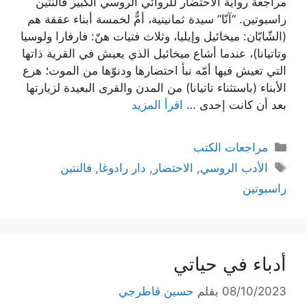
مراجعة رواية الاحتضار للروائي الروسي الكبير فالنتين
راسبوتين. “آنّا” سيدة ثمانينية، أمٌّ لخمسة أبناء عققة هم
(الشّابّان: ميخائيل وإيليا، وثلاث فتيات هنّ: فارفارا ولوسيا
وتاتيانا)، عندما أشاع ميخائيل الذي يعيش في القرية ذاتها
التي تعيش فيها أمّه نبأ احتضارها ودنوّها من الموت؛ هرع
الأبناء (باستثناء تاتيانا) من المدن والقرى البعيدة لزيارتها
بعد أن كانت إحدى …
اقرأ المزيد
التصنيفات
مراجعات الكتب
الوسوم
الأدب الروسي
,
الاحتضار
,
دار رادوغا
,
فالنتين
راسبوتين
أدباء في حياتي
08/10/2023
بقلم
حسين قاطرجي