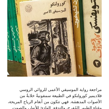
مراجعة رواية الموسيقي الأعمى للروائي الروسي
فلاديمير كورولنكو في الطبيعة سمفونيةٌ خلابةٌ من
الأصوات المدهشة. فهي تتكون من أنغام الرياح المريحة،
وغناء الطيور المُفرح، والتدفق الهادئ للأنهار، والصوت