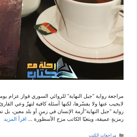
مراجعة رواية “جبل النهاية” للروائي السوري فواز عزام يوم
لايجيب عنها ولا يفسّرها، لكنها أسئلة كافية لتهزّ وعي القا
رواية “جبل النهاية”أزمة الإنسان في زمنٍ أو بلد معين، بل 
رمزيةٍ عميقة، ويتغيّا الكاتب مزج الأسطورة …
اقرأ المزيد
التصنيفات
مراجعات الكتب