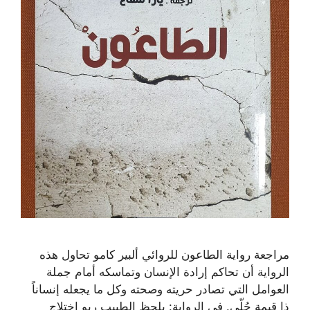
مراجعة رواية الطاعون للروائي ألبير كامو تحاول هذه
الرواية أن تحاكم إرادة الإنسان وتماسكه أمام جملة
العوامل التي تصادر حريته وصحته وكل ما يجعله إنساناً
ذا قيمةٍ جُلّى. في الرواية: يلحظ الطبيب ريو اختلاج