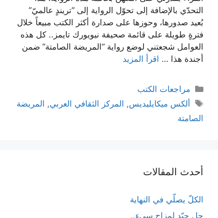
التحدّي بالإضافة إلى تحوّل الرواية إلى “تريندٍ عالميّ”
بُعيد صدورها، وحوزها على صدارة أكثر الكتب مبيعاً خلال
فترةٍ طويلة على قائمة صحيفة نيويورك تايمز.. كل هذه
العوامل شجعتني لوضع رواية “المريضة الصامتة” ضمن
أجندة هذا …
اقرأ المزيد
التصنيفات
مراجعات الكتب
الوسوم
ألكس ميكايليديس
,
المركز الثقافي العربي
,
المريضة
الصامتة
أحدث المقالات
الكلّ يصلّي في النهاية
حل جيّد لمزاج سيء..