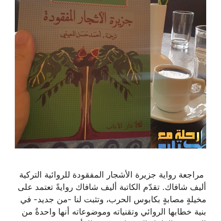
️ مراجعة رواية جزيرة الأشجار المفقودة للروائية التركية
أليف شافاك. تقدّم الكاتبة أليف شافاك روايةً تعتمد على
مخيلةٍ مصابةٍ بكابوس الحرب، وتثبت لنا -من جديد- في
بنية خطابها الروائي وتقنياته وموضوعاته أنها واحدةٌ من