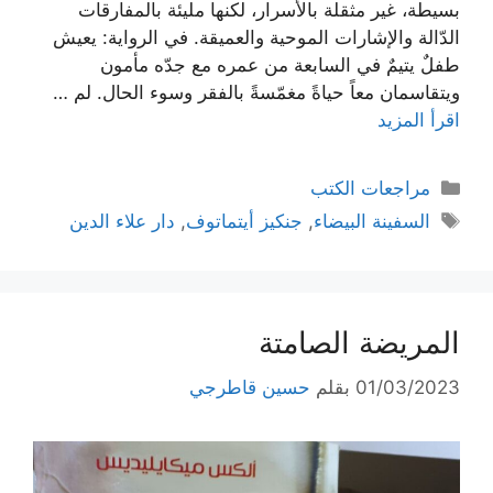
بسيطة، غير مثقلة بالأسرار، لكنها مليئة بالمفارقات
الدّالة والإشارات الموحية والعميقة. في الرواية: يعيش
طفلٌ يتيمٌ في السابعة من عمره مع جدّه مأمون
ويتقاسمان معاً حياةً مغمّسةً بالفقر وسوء الحال. لم …
اقرأ المزيد
التصنيفات
مراجعات الكتب
الوسوم
السفينة البيضاء
,
جنكيز أيتماتوف
,
دار علاء الدين
المريضة الصامتة
01/03/2023
بقلم
حسين قاطرجي