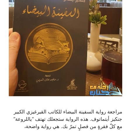
مراجعة رواية السفينة البيضاء للكاتب القيرغيزي الكبير
جنكيز أيتماتوف. هذه الرواية ستجعلك تهتف “ياللروعة”
مع كلّ فقرةٍ من فصلٍ تمرّ بك. هي رواية واضحة،