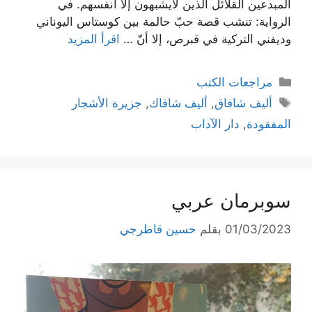
المبدعين القلائل الذين لايشبهون إلا أنفسهم. في
الرواية: تنشب قصة حبّ حالمة بين كوستاس اليوناني
وديفني التركية في قبرص، إلا أنّ …
اقرأ المزيد
التصنيفات
مراجعات الكتب
الوسوم
أليف شافاق
,
أليف شافاك
,
جزيرة الأشجار
المفقودة
,
دار الآداب
سوبرمان عربي
01/03/2023
بقلم
حسين قاطرجي