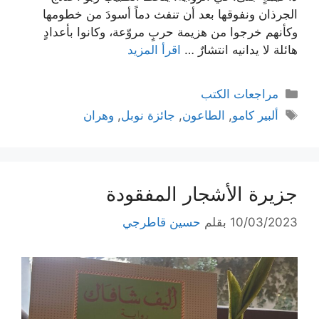
الجرذان ونفوقها بعد أن تنفث دماً أسودَ من خطومها
وكأنهم خرجوا من هزيمة حربٍ مروّعة، وكانوا بأعدادٍ
هائلة لا يدانيه انتشارٌ …
اقرأ المزيد
التصنيفات
مراجعات الكتب
الوسوم
ألبير كامو
,
الطاعون
,
جائزة نوبل
,
وهران
جزيرة الأشجار المفقودة
10/03/2023
بقلم
حسين قاطرجي