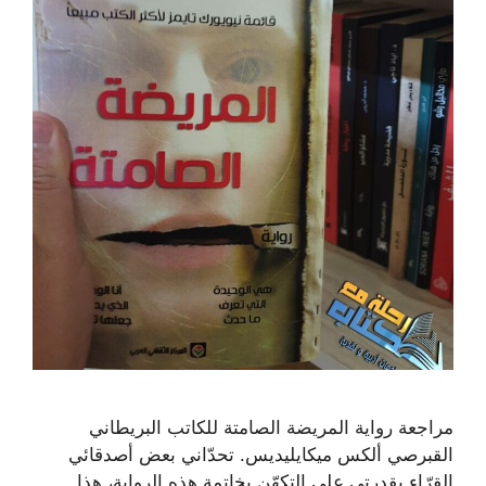
مراجعة رواية المريضة الصامتة للكاتب البريطاني
القبرصي ألكس ميكايليديس. تحدّاني بعض أصدقائي
القرّاء بقدرتي على التكهّن بخاتمة هذه الرواية، هذا