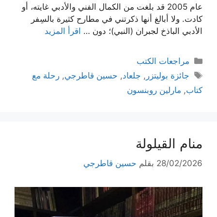
عام 2005 قد بلغت من الكمال الفني والأدبي غايته، أو
كادت. ولا أبالغ أنها ذكرتني في مطارح كثيرة بالسِفر
الأدبي الباذخ لجبران (النبي)؛ دون …
اقرأ المزيد
التصنيفات
مراجعات الكتب
الوسوم
جائزة بوليتزر
,
جلعاد
,
حسين قاطرجي
,
رحلة مع
كتاب
,
مارلين روبنسون
منام القيلولة
28/02/2026
بقلم
حسين قاطرجي