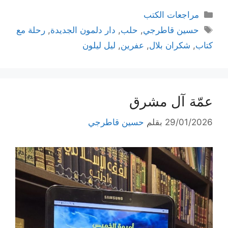
التصنيفات
مراجعات الكتب
الوسوم
حسين قاطرجي
,
حلب
,
دار دلمون الجديدة
,
رحلة مع
كتاب
,
شكران بلال
,
عفرين
,
ليل ليلون
عمّة آل مشرق
29/01/2026
بقلم
حسين قاطرجي