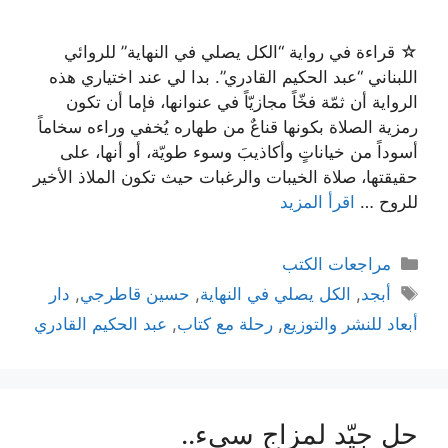
☆ قراءة في رواية “الكل يصلي في النهاية” للروائي
اللبناني “عبد الحكيم القادري”. بدا لي عند اختياري هذه
الرواية أن ثمّة فخّاً مجازيّاً في عنوانها، فإما أن تكون
رمزية الصلاة بكونها قناعٌ من طهاره يُخفي وراءه سخاماً
أسوداً من خياناتٍ وأكاذيبَ وسوء طويّة، أو أنها، على
حقيقتها، صلاة الخيبات والرغبات حيث تكون الملاذ الأخير
للروح …
اقرأ المزيد
التصنيفات
مراجعات الكتب
الوسوم
أبجد
,
الكل يصلي في النهاية
,
حسين قاطرجي
,
دار
أبعاد للنشر والتوزيع
,
رحلة مع كتاب
,
عبد الحكيم القادري
حل جيّد لمزاج سيء..