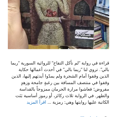
قراءة في رواية “لم نأكل التفاح” للروائية السورية “ريما
بالي”. تروي لنا “ريما بالي” في أحدث أعمالها حكاية
الذين وقفوا أمام الشجرة ولم يمدّوا أيديَهم إليها، الذين
وقفوا في منتصف المسافة بين رغبةٍ جامحة وزهدٍ
مفروض؛ فعاشوا مرارة الحرمان ممزوجاً بالقداسة
والطهر. في الرواية ثلاث ركائز، أو رموز أساسية بَنَت
الكاتبة عليها روايتها وهي: رمزية …
اقرأ المزيد