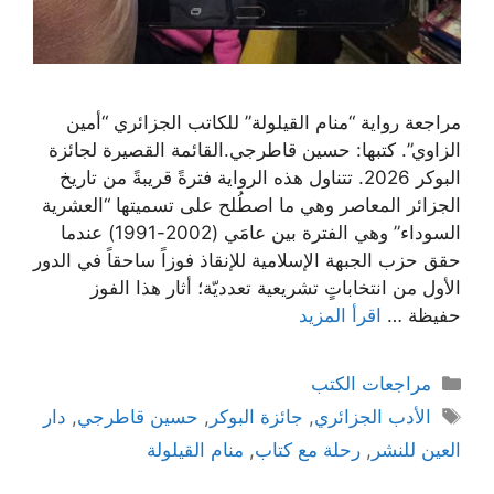
مراجعة رواية “منام القيلولة” للكاتب الجزائري “أمين
الزاوي”. كتبها: حسين قاطرجي.القائمة القصيرة لجائزة
البوكر 2026. تتناول هذه الرواية فترةً قريبةً من تاريخ
الجزائر المعاصر وهي ما اصطُلح على تسميتها “العشرية
السوداء” وهي الفترة بين عامَي (2002-1991) عندما
حقق حزب الجبهة الإسلامية للإنقاذ فوزاً ساحقاً في الدور
الأول من انتخاباتٍ تشريعية تعدديّة؛ أثار هذا الفوز
حفيظة …
اقرأ المزيد
التصنيفات
مراجعات الكتب
الوسوم
الأدب الجزائري
,
جائزة البوكر
,
حسين قاطرجي
,
دار
العين للنشر
,
رحلة مع كتاب
,
منام القيلولة