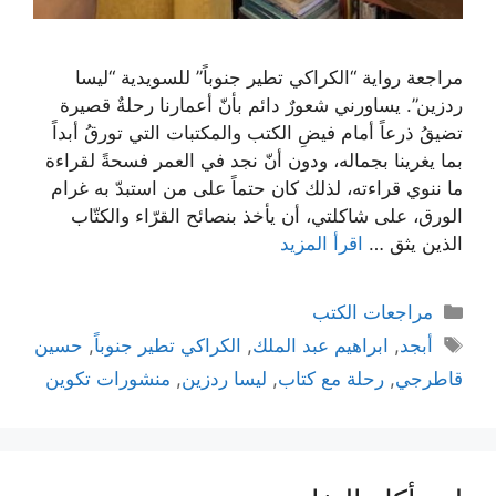
مراجعة رواية “الكراكي تطير جنوباً” للسويدية “ليسا
ردزين”. يساورني شعورٌ دائم بأنّ أعمارنا رحلةٌ قصيرة
تضيقُ ذرعاً أمام فيضِ الكتب والمكتبات التي تورقُ أبداً
بما يغرينا بجماله، ودون أنّ نجد في العمر فسحةً لقراءة
ما ننوي قراءته، لذلك كان حتماً على من استبدّ به غرام
الورق، على شاكلتي، أن يأخذ بنصائح القرّاء والكتّاب
الذين يثق …
اقرأ المزيد
التصنيفات
مراجعات الكتب
الوسوم
أبجد
,
ابراهيم عبد الملك
,
الكراكي تطير جنوباً
,
حسين
قاطرجي
,
رحلة مع كتاب
,
ليسا ردزين
,
منشورات تكوين