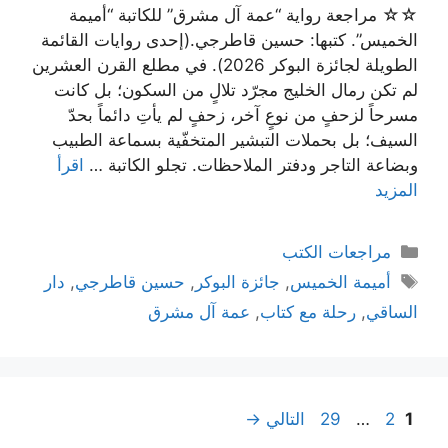
☆☆ مراجعة رواية “عمة آل مشرق” للكاتبة “أميمة
الخميس”. كتبها: حسين قاطرجي.(إحدى روايات القائمة
الطويلة لجائزة البوكر 2026). في مطلع القرن العشرين
لم تكن رمال الخليج مجرّد تلالٍ من السكون؛ بل كانت
مسرحاً لزحفٍ من نوعٍ آخر، زحفٍ لم يأتِ دائماً بحدّ
السيف؛ بل بحملات التبشير المتخفّية بسماعة الطبيب
وبضاعة التاجر ودفتر الملاحظات. تجلو الكاتبة …
اقرأ
المزيد
التصنيفات
مراجعات الكتب
الوسوم
أميمة الخميس
,
جائزة البوكر
,
حسين قاطرجي
,
دار
الساقي
,
رحلة مع كتاب
,
عمة آل مشرق
تصفّح
Page
Page
Page
1
2
…
29
التالي
→
المقالات