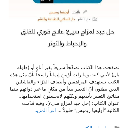
تصفحت هذا الكتاب تصفّحاً سريعاً بغير أناةٍ أو (طولة
بال) لأنني كنت وما زلت أؤمن إيماناً راسخاً بأنّ مثل هذه
الكتب تستهدف المراهقين وأنصاف القرّاء والفاشلين
الذين يظنون أنّ التغيير يبدأ من مكانٍ ما غير ذواتهم بينما
مفاتيح التغيير بأيديهم ولكنّهم لايحسنون استخدامها..
عنوان الكتاب: (حل جيد لمزاج سيء)، وفيه قدّمت
الكاتبة “أوليفيا ريميس” حلولاً …
اقرأ المزيد
التصنيفات
مراجعات الكتب