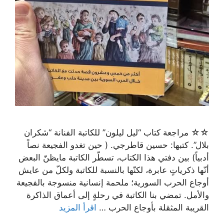
☆☆ مراجعة كتاب “ليل ليلون” للكاتبة الفنانة “شكران
بلال”. كتبها: حسين قاطرجي. ( حين تغدو الفجيعة نصاً
أدبياً) بين دفتي هذا الكتاب، تسطّر الكاتبة مايظنّ البعض
أنّها ذكرياتٍ عابرة، لكنّها بالنسبة للكاتبة ولكلّ من عايش
أوجاع الحرب السورية؛ ملحمة إنسانية منسوجة بالفجيعة
والأمل. تمضي بنا الكاتبة في رحلةٍ إلى أعماق الذاكرة
القريبة المثقلة بأوجاع الحرب …
اقرأ المزيد