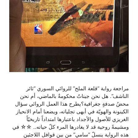
مراجعة رواية “قلعة الملح” للروائي السوري “ثائر
الناشف”. هل نحن جيناتٌ محكومةٌ بالماضي، أم نحن
محضُ صدفةٍ جغرافية؟يطرح هذا العمل الروائي سؤال
الكينونة والهويّة في أبهى تجلياته، ويضعنا أمام الانحياز
الغريزي للأصول والأجداد باعتبارها امتداداً تاريخيّاً
ومشيمةً روحية قد لا يغادرها المرء كلّ حياته.. ☆☆ في
هذه الرواية ينسلّ “سامي” من بين قوافل اللاجئين