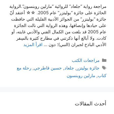
مراجعة رواية “جلعاد” للروائية “مارلين روبنسون”.الرواية
الحائزة على جائزة “بوليتزر” عام 2005. ☆☆ أعتقد أنّ
جائزة “بوليتزر” من الجوائز الأدبية القليلة التي حافظت
على حيادها وإنصافها، وهذه الرواية التي نالت الجائزة
عام 2005 قد بلغت من الكمال الفني والأدبي غايته، أو
كادت. ولا أبالغ أنها ذكرتني في مطارح كثيرة بالسِفر
الأدبي الباذخ لجبران (النبي)؛ دون …
اقرأ المزيد
التصنيفات
مراجعات الكتب
الوسوم
جائزة بوليتزر
,
جلعاد
,
حسين قاطرجي
,
رحلة مع
كتاب
,
مارلين روبنسون
أحدث المقالات