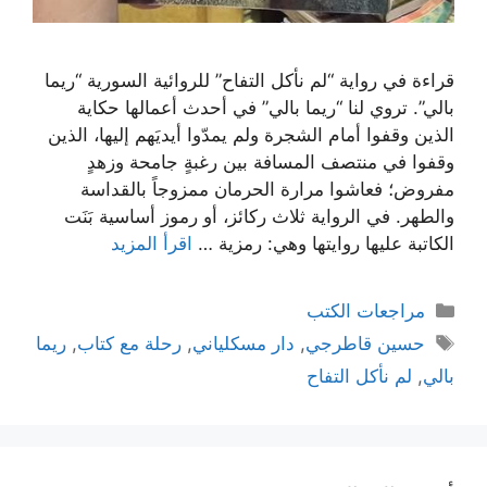
قراءة في رواية “لم نأكل التفاح” للروائية السورية “ريما
بالي”. تروي لنا “ريما بالي” في أحدث أعمالها حكاية
الذين وقفوا أمام الشجرة ولم يمدّوا أيديَهم إليها، الذين
وقفوا في منتصف المسافة بين رغبةٍ جامحة وزهدٍ
مفروض؛ فعاشوا مرارة الحرمان ممزوجاً بالقداسة
والطهر. في الرواية ثلاث ركائز، أو رموز أساسية بَنَت
الكاتبة عليها روايتها وهي: رمزية …
اقرأ المزيد
التصنيفات
مراجعات الكتب
الوسوم
حسين قاطرجي
,
دار مسكلياني
,
رحلة مع كتاب
,
ريما
بالي
,
لم نأكل التفاح