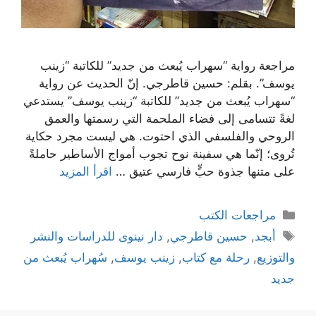
مراجعة رواية “سهراب يُبعث من جديد” للكاتبة “زينب
يوسف”. بقلم: حسين قاطرجي. إنّ الحديث عن رواية
“سهراب يُبعث من جديد” للكاتبة “زينب يوسف” يستدعي
لغةً تتسامى إلى فضاء الملحمة التي رسمتها والعمق
الروحي والفلسفي الذي احتوت. هي ليست مجرد حكاية
تُروى؛ إنّما هي سفينة نوح تجوب أمواج الأساطير حاملةً
على متنها جذوة حبٍّ فارسي عتيق …
اقرأ المزيد
التصنيفات
مراجعات الكتب
الوسوم
أبجد
,
حسين قاطرجي
,
دار نينوى للدراسات والنشر
والتوزيع
,
رحلة مع كتاب
,
زينب يوسف
,
سُهراب يُبعث من
جديد