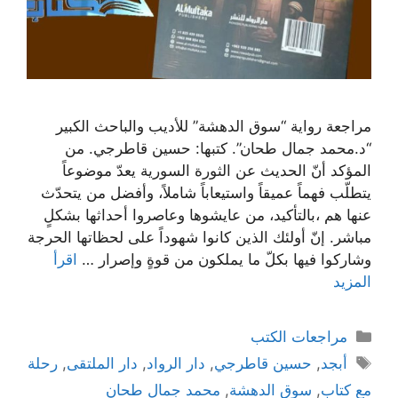
مراجعة رواية “سوق الدهشة” للأديب والباحث الكبير
“د.محمد جمال طحان”. كتبها: حسين قاطرجي. من
المؤكد أنّ الحديث عن الثورة السورية يعدّ موضوعاً
يتطلّب فهماً عميقاً واستيعاباً شاملاً، وأفضل من يتحدّث
عنها هم ،بالتأكيد، من عايشوها وعاصروا أحداثها بشكلٍ
مباشر. إنّ أولئك الذين كانوا شهوداً على لحظاتها الحرجة
وشاركوا فيها بكلّ ما يملكون من قوةٍ وإصرار …
اقرأ
المزيد
التصنيفات
مراجعات الكتب
الوسوم
أبجد
,
حسين قاطرجي
,
دار الرواد
,
دار الملتقى
,
رحلة
مع كتاب
,
سوق الدهشة
,
محمد جمال طحان