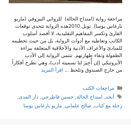
مراجعة رواية (امتداح الخالة) للروائي البيروفي (ماريو
بارغاس يوسا). نوبل 2010هذه الرواية تتحدى توقعات
القارئ وتكسر المفاهيم التقليدية، لا أقصد أسلوب
الكاتب وتعاطيه مع أدوات الرواية، بل من حيث تحطيمه
للمبادئ والأعراف الأدبية والأخلاقية المتعلقة ببراءة
الطفولة ونقاء طهارتهم. تنتمي الرواية إلى الأدب
الأيروتيكي (إن أُجِيزَ لنا تسميته أدب)، وهي تطرح أفكاراً
من خارج الصندوق وتلحظ …
اقرأ المزيد
التصنيفات
مراجعات الكتب
الوسوم
أبجد
,
امتداح الخالة
,
حسين قاطرجي
,
دار المدى
,
رحلة مع كتاب
,
صالح علماني
,
ماريو بارغاس يوسا