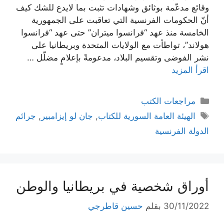
وقائع مدعّمة بوثائق وشهادات تثبت بما لايدع للشك كيف
أنّ الحكومات الفرنسية التي تعاقبت على الجمهورية
الخامسة منذ عهد “فرانسوا ميتران” حتى عهد “فرانسوا
هولاند”، تواطأت مع الولايات المتحدة وبريطانيا على
نشر الفوضى وتقسيم البلاد، مدعومةً بإعلامٍ مضلّل …
اقرأ المزيد
التصنيفات
مراجعات الكتب
الوسوم
الهيئة العامة السورية للكتاب
,
جان لو إيزامبير
,
جرائم
الدولة الفرنسية
أوراق شخصية في بريطانيا والوطن
30/11/2022
بقلم
حسين قاطرجي