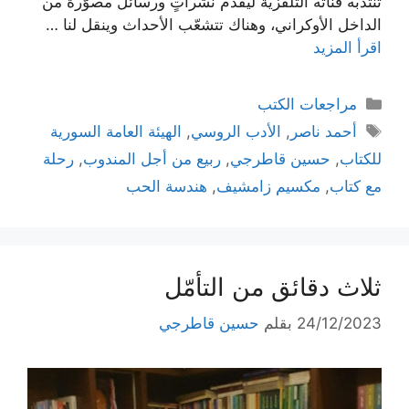
تنتدبه قناته التلفزية ليقدّم نشراتٍ ورسائل مصوّرة من
الداخل الأوكراني، وهناك تتشعّب الأحداث وينقل لنا …
اقرأ المزيد
التصنيفات
مراجعات الكتب
الوسوم
أحمد ناصر
,
الأدب الروسي
,
الهيئة العامة السورية
للكتاب
,
حسين قاطرجي
,
ربيع من أجل المندوب
,
رحلة
مع كتاب
,
مكسيم زامشيف
,
هندسة الحب
ثلاث دقائق من التأمّل
24/12/2023
بقلم
حسين قاطرجي