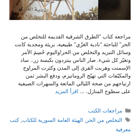
مراجعة كتاب “الطرق الشرقية القديمة للتخلص من
الحر” للباحثة “نادية الغزّي” طبيعية، بريئة ومجدية كانت
وسائل التبريد والتخلص من الحر!واليوم حُسِمَ الأمر
وتغيّر كل شيء. صار الناس يبتردون بكبسة زر.. ساد
الإسمنت وهربت القرى إلى المدن وكثرت المراوح
والمكيّفات التي تهيّج الروماتيزم، ودفع البشر ثمن
ارتياحهم من صحة الليالي الماتعة والسهرات الصيفية
على سطوح المنازل. …
اقرأ المزيد
التصنيفات
مراجعات الكتب
الوسوم
التخلص من الحر
,
الهيئة العامة السورية للكتاب
,
كتب
معرفية