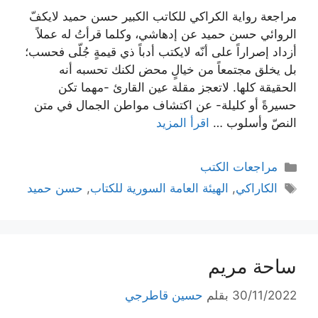
مراجعة رواية الكراكي للكاتب الكبير حسن حميد لايكفّ
الروائي حسن حميد عن إدهاشي، وكلما قرأتُ له عملاً
أزداد إصراراً على أنّه لايكتب أدباً ذي قيمةٍ جُلّى فحسب؛
بل يخلق مجتمعاً من خيالٍ محض لكنك تحسبه أنه
الحقيقة كلها. لاتعجز مقلة عين القارئ -مهما تكن
حسيرةً أو كليلة- عن اكتشاف مواطن الجمال في متن
النصّ وأسلوب …
اقرأ المزيد
التصنيفات
مراجعات الكتب
الوسوم
الكاراكي
,
الهيئة العامة السورية للكتاب
,
حسن حميد
ساحة مريم
30/11/2022
بقلم
حسين قاطرجي