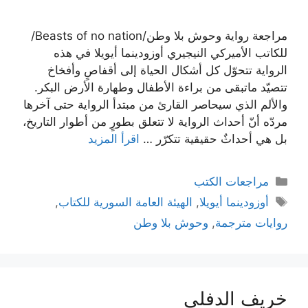
مراجعة رواية وحوش بلا وطن/Beasts of no nation/
للكاتب الأميركي النيجيري أوزودينما أيويلا في هذه
الرواية تتحوّل كل أشكال الحياة إلى أقفاصٍ وأفخاخ
تتصيّد ماتبقى من براءة الأطفال وطهارة الأرض البكر.
والألم الذي سيحاصر القارئ من مبتدأ الرواية حتى آخرها
مردّه أنّ أحداث الرواية لا تتعلق بطورٍ من أطوار التاريخ،
بل هي أحداثٌ حقيقية تتكرّر …
اقرأ المزيد
التصنيفات
مراجعات الكتب
الوسوم
أوزودينما أيويلا
,
الهيئة العامة السورية للكتاب
,
روايات مترجمة
,
وحوش بلا وطن
خريف الدفلى