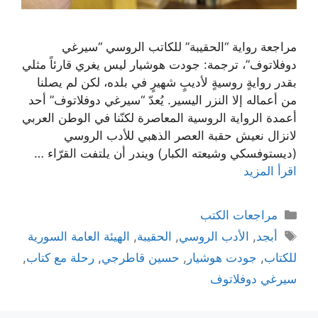
مراجعة رواية “الحقيبة” للكاتب الروسي “سيرغي
دوفلاتوف”، ترجمة: جودت هوشيار ليس يغري قارئاً مثلي
بقدر روايةٍ روسيةٍ لأديبٍ شهيرٍ في بلده، لكن لم يصلنا
من أعماله إلا النزر اليسير. يُعدّ “سيرغي دوفلاتوف” أحد
أعمدة الرواية الروسية المعاصرة لكنّنا في الوطن العربي
لانزال نعيش حقبة العصر الذهبي للأدب الروسي
(ديستوفسكي وشيعته الكبار) ويندر أن يلتفت القرّاء …
اقرأ المزيد
التصنيفات
مراجعات الكتب
الوسوم
أبجد
,
الأدب الروسي
,
الحقيبة
,
الهيئة العامة السورية
للكتاب
,
جودت هوشيار
,
حسين قاطرجي
,
رحلة مع كتاب
,
سيرغي دوفلاتوف