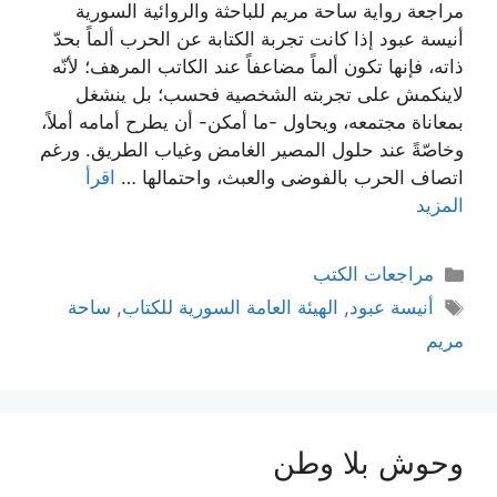
مراجعة رواية ساحة مريم للباحثة والروائية السورية
أنيسة عبود إذا كانت تجربة الكتابة عن الحرب ألماً بحدّ
ذاته، فإنها تكون ألماً مضاعفاً عند الكاتب المرهف؛ لأنّه
لاينكمش على تجربته الشخصية فحسب؛ بل ينشغل
بمعاناة مجتمعه، ويحاول -ما أمكن- أن يطرح أمامه أملاً،
وخاصّةً عند حلول المصير الغامض وغياب الطريق. ورغم
اتصاف الحرب بالفوضى والعبث، واحتمالها …
اقرأ
المزيد
التصنيفات
مراجعات الكتب
الوسوم
أنيسة عبود
,
الهيئة العامة السورية للكتاب
,
ساحة
مريم
وحوش بلا وطن