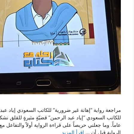
مراجعة رواية “إهانة غير ضرورية” للكاتب السعودي إياد عبد 
للكاتب السعودي “إياد عبد الرحمن” قضيّةٍ مثيرةٍ للقلق نشك
عاماً. وما جعلني حريصاً على قراءة الرواية أولاً والتفاعل م
الرواية قبل أن …
اقرأ المزيد