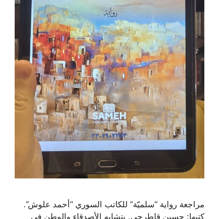
مراجعة رواية “سلميّة” للكاتب السوري “أحمد علوش”.
كتبها: حسين قاطرجي. يتشابه الأصدقاء والوطن في