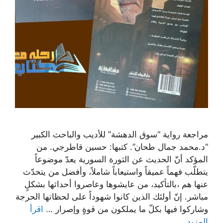
مراجعة رواية “سوق الدهشة” للأديب والباحث الكبير
“د.محمد جمال طحان”. كتبها: حسين قاطرجي. من
المؤكد أنّ الحديث عن الثورة السورية يعدّ موضوعاً
يتطلّب فهماً عميقاً واستيعاباً شاملاً، وأفضل من يتحدّث
عنها هم ،بالتأكيد، من عايشوها وعاصروا أحداثها بشكلٍ
مباشر. إنّ أولئك الذين كانوا شهوداً على لحظاتها الحرجة
وشاركوا فيها بكلّ ما يملكون من قوةٍ وإصرار …
اقرأ
المزيد