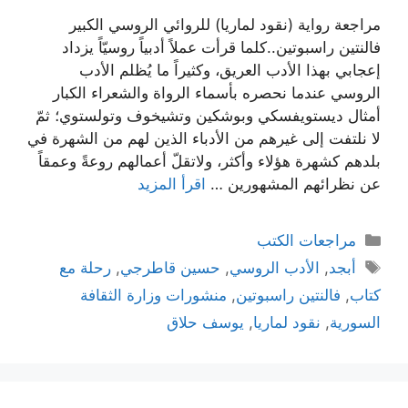
مراجعة رواية (نقود لماريا) للروائي الروسي الكبير
فالنتين راسبوتين..كلما قرأت عملاً أدبياً روسيّاً يزداد
إعجابي بهذا الأدب العريق، وكثيراً ما يُظلم الأدب
الروسي عندما نحصره بأسماء الرواة والشعراء الكبار
أمثال ديستويفسكي وبوشكين وتشيخوف وتولستوي؛ ثمّ
لا نلتفت إلى غيرهم من الأدباء الذين لهم من الشهرة في
بلدهم كشهرة هؤلاء وأكثر، ولاتقلّ أعمالهم روعةً وعمقاً
عن نظرائهم المشهورين …
اقرأ المزيد
التصنيفات
مراجعات الكتب
الوسوم
أبجد
,
الأدب الروسي
,
حسين قاطرجي
,
رحلة مع
كتاب
,
فالنتين راسبوتين
,
منشورات وزارة الثقافة
السورية
,
نقود لماريا
,
يوسف حلاق