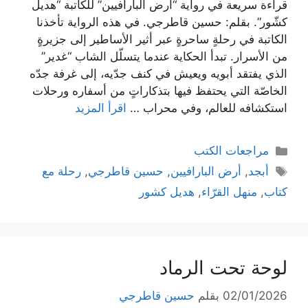
قراءة سريعة في رواية “أرض البارافيين” للكاتبة “هديل
كشّور”. بقلم: حسين قاطرجي. في هذه الرواية تأخذنا
الكاتبة في رحلةٍ ساحرةٍ عبر أثير الأساطير إلى جزيرةٍ
من الأسرار. تبدأ الحكاية عندما يتسلّل الشاب “غدير”
الذي يفتقد أبويه ويعيش في كنف جدّيه، إلى غرفة جدّه
الخاصّة التي يحتفظ فيها بتذكاراتٍ من أسفاره ورحلات
استكشافه للعالم، وفي محراب …
اقرأ المزيد
التصنيفات
مراجعات الكتب
الوسوم
أبجد
,
أرض البارافيين
,
حسين قاطرجي
,
رحلة مع
كتاب
,
منهل القرّاء
,
هديل كشور
لوحة تحت الرماد
02/01/2026
بقلم
حسين قاطرجي