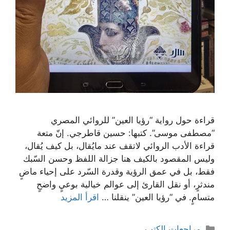
قراءة حول رواية “رؤيا العين” للروائي المصري
“مصطفى موسى”. كتبها: حسين قاطرجي. إنّ متعة
قراءة الأدب الروائي لاتقف عند مايُقال، بل كيف يُقال،
وليس المقصود بالكيف هنا جزالة اللفظ وحسن السّبك
فقط، بل في عمق الرؤية وقدرة السّرد على إحياء ماضٍ
مندثرٍ، أو نقل القارئ إلى عوالم خيالية بوعيٍ واضحٍ
متسامٍ. في “رؤيا العين” ينقلنا …
اقرأ المزيد
التصنيفات
مراجعات الكتب