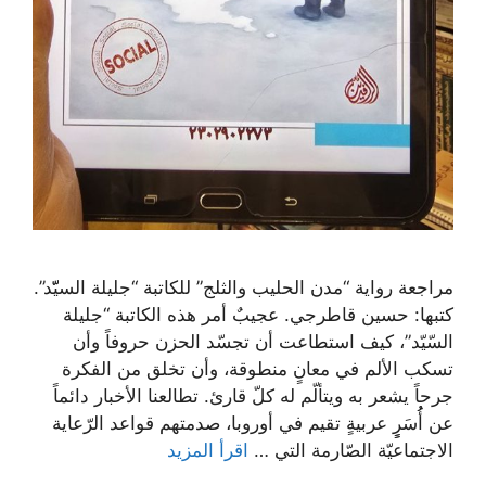
مراجعة رواية “مدن الحليب والثلج” للكاتبة “جليلة السيّّد”.
كتبها: حسين قاطرجي. عجيبٌ أمر هذه الكاتبة “جليلة
السّيّد”، كيف استطاعت أن تجسّد الحزن حروفاً وأن
تسكب الألم في معانٍ منطوقة، وأن تخلق من الفكرة
جرحاً يشعر به ويتألّم له كلّ قارئ. تطالعنا الأخبار دائماً
عن أُُسَرٍٍ عربيةٍ تقيم في أوروبا، صدمتهم قواعد الرّعاية
الاجتماعيّة الصّارمة التي …
اقرأ المزيد