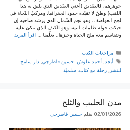
جوهرهم، فالصّديق (أعني الصّديق الذي يليق به هذا
اللقب) وطنٌ لا تقيّده حدود الجغرافيا، ومركبُ النّجاة في
لجج العواصف، وهو نجم الشّمال الذي يرشد صاحبه إن
حبكت حوله ظلمات التيه، وهو الكتف الذي نتكئ عليه
ونتقاسم معه ملح الحياة وخبزها.. يعلّمنا …
اقرأ المزيد
التصنيفات
مراجعات الكتب
الوسوم
أبجد
,
أحمد علوش
,
حسين قاطرجي
,
دار سامح
للنشر
,
رحلة مع كتاب
,
سلميّة
مدن الحليب والثلج
02/01/2026
بقلم
حسين قاطرجي