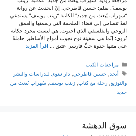
مراجعة رواية “سهراب يُبعث من جديد” للكاتبة “زينب
يوسف”. بقلم: حسين قاطرجي. إنّ الحديث عن رواية
“سهراب يُبعث من جديد” للكاتبة “زينب يوسف” يستدعي
لغةً تتسامى إلى فضاء الملحمة التي رسمتها والعمق
الروحي والفلسفي الذي احتوت. هي ليست مجرد حكاية
تُروى؛ إنّما هي سفينة نوح تجوب أمواج الأساطير حاملةً
على متنها جذوة حبٍّ فارسي عتيق …
اقرأ المزيد
التصنيفات
مراجعات الكتب
الوسوم
أبجد
,
حسين قاطرجي
,
دار نينوى للدراسات والنشر
والتوزيع
,
رحلة مع كتاب
,
زينب يوسف
,
سُهراب يُبعث من
جديد
سوق الدهشة