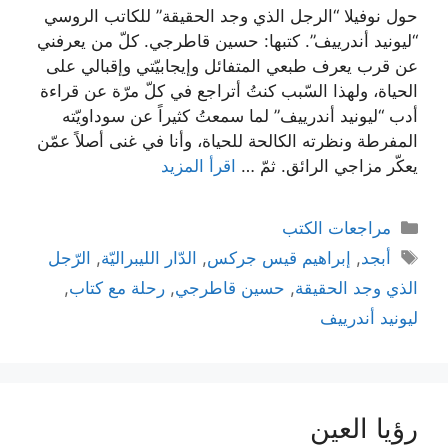
حول نوفيلا “الرجل الذي وجد الحقيقة” للكاتب الروسي
“ليونيد أندرييف”. كتبها: حسين قاطرجي. كلّ من يعرفني
عن قرب يعرف طبعي المتفائل وإيجابيّتي وإقبالي على
الحياة، ولهذا السّبب كنتُ أتراجع في كلّ مرّة عن قراءة
أدب “ليونيد أندرييف” لما سمعتُ كثيراً عن سوداويّته
المفرطة ونظرته الكالحة للحياة، وأنا في غنى أصلاً عمّن
يعكّر مزاجي الرائق. ثمّ …
اقرأ المزيد
التصنيفات
مراجعات الكتب
الوسوم
أبجد
,
إبراهيم قيس جركس
,
الدّار الليبراليّة
,
الرّجل
الذي وجد الحقيقة
,
حسين قاطرجي
,
رحلة مع كتاب
,
ليونيد أندرييف
رؤيا العين