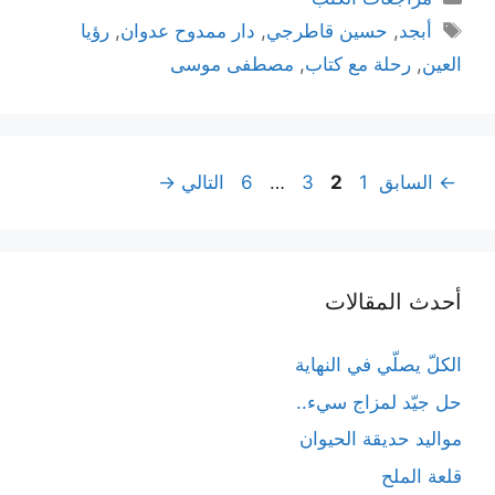
الوسوم
أبجد
,
حسين قاطرجي
,
دار ممدوح عدوان
,
رؤيا
العين
,
رحلة مع كتاب
,
مصطفى موسى
تصفّح
Page
Page
Page
Page
←
السابق
1
2
3
…
6
التالي
→
المقالات
أحدث المقالات
الكلّ يصلّي في النهاية
حل جيّد لمزاج سيء..
مواليد حديقة الحيوان
قلعة الملح