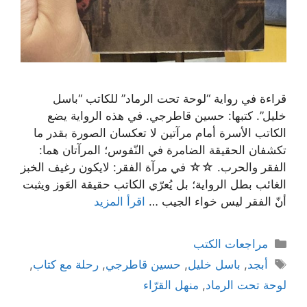
قراءة في رواية “لوحة تحت الرماد” للكاتب “باسل
خليل”. كتبها: حسين قاطرجي. في هذه الرواية يضع
الكاتب الأسرة أمام مرآتين لا تعكسان الصورة بقدر ما
تكشفان الحقيقة الضامرة في النّفوس؛ المرآتان هما:
الفقر والحرب. ☆☆ في مرآة الفقر: لايكون رغيف الخبز
الغائب بطل الرواية؛ بل يُعرّي الكاتب حقيقة العَوز ويثبت
أنّ الفقر ليس خواء الجيب …
اقرأ المزيد
التصنيفات
مراجعات الكتب
الوسوم
أبجد
,
باسل خليل
,
حسين قاطرجي
,
رحلة مع كتاب
,
لوحة تحت الرماد
,
منهل القرّاء