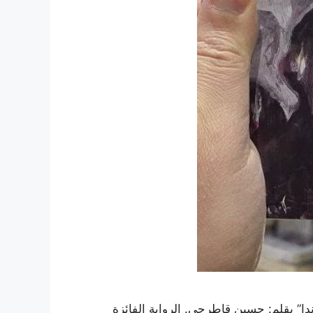
ا” بقلم: حسين قاطرجي. الرواية الفائزة