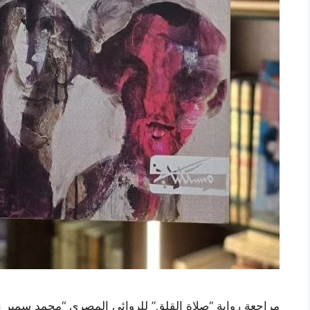
مراجعة رواية “صلاة القلق” للروائي المصري “محمد سمير ند