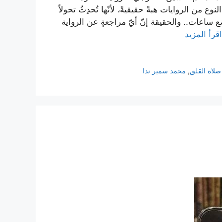
عربية، بوكر2025. أعتبر مثل هذا النوع من الروايات هبةً حقيقيةً، لأنّها تُحدِثُ تحولاً
 ساعات.. والحقيقة إنّ أيّ مراجعةٍ عن الرواية
اقرأ المزيد
صلاة القلق
,
محمد سمير ندا