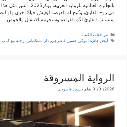
بالجائزة العالمية للرواية ال
في روح القارئ، وتُتيح له الفرصة ليعيش حياةً أخرى ولو لبضع
ستسلب القارئ لذّة القراءة وستحرمه الانتقال والخوض …
التصنيفات
مراجعات الكتب
الوسوم
أبجد
,
جائزة البوكر
,
حسين قاطرجي
,
دار مسكلياني
,
رحلة مع كتاب
,
الرواية المسروقة
01/01/2026
بقلم
حسين قاطرجي