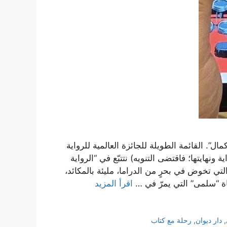
”. القائمة الطويلة للجائزة العالمية للرواية
 الرواية ونهايتها؛ فاقتضى التنويه) نتتبّع في “الرواية
لتي تخوض في بحرٍ من الدراما، مليئة بالمكائد،
اة “سلمى” التي يمرّ في …
اقرأ المزيد
,
دار ديوان
,
رحلة مع كتاب