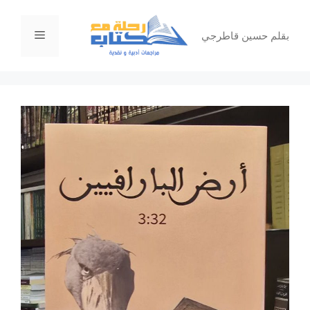
نتقل
لى
القائمة
بقلم حسين قاطرجي
لمحتوى