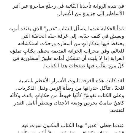
في هذه الرواية تأخذنا الكاتبة في رحلةٍ ساحرةٍ عبر أثير
الأساطير إلى جزيرةٍ من الأسرار.
تبدأ الحكاية عندما يتسلّل الشاب “غدير” الذي يفتقد أبويه
ويعيش في كنف جدّيه، إلى غرفة جدّه الخاصّة التي
يحتفظ فيها بتذكاراتٍ من أسفاره ورحلات استكشافه
للعالم، وفي محراب الخزانة القديمة يحظى بكتابٍ تملؤه
الغرابة إذا لا يلبث أن تتشكل أمامه طيورٌ أسطورية في
كلّ مرةٍ يقلّب فيها صفحات هذا الكتاب!.
لقد كانت هذه الغرفة تابوت الأسرار الأعظم بالنسبة
للجدّ ، تتآكل جدرانها من وطأة الزمن وثقل الذكريات.
وعلى الكتاب نقوشٌ كأنّها خيوطٌ من حكاياتٍ بائدة، وكأنّه
كاهنٌ صامتٌ يحرس وديعة الأجداد، وينتظر أنامل القدر
لتفتحه.
عندما حظي “غدير” بهذا الكتاب المكنون سرت فيه
قشعريرة الاستكشاف، وتناوشته بروقٌ أشعرته وكأنما