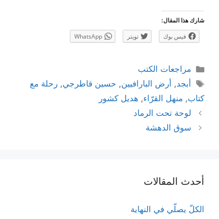
شارك هذا المقال:
فيس بوك
تويتر
WhatsApp
التصنيفات
مراجعات الكتب
الوسوم
أبجد
,
أرض البارافيين
,
حسين قاطرجي
,
رحلة مع
كتاب
,
منهل القرّاء
,
هديل كشور
تصفّح
لوحة تحت الرماد
المقالات
سوق الدهشة
أحدث المقالات
الكلّ يصلّي في النهاية