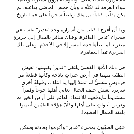
هواء الغرفة قد تكثّف، وبأن همس الماضي يداعبه، لم
يكن يقلّب كتاباً؛ بل يفك رِباطاً سحرياً على فم التاريخ.
وما أن أفرج الكتاب عن أسراره وجد “غدير” نفسه في
صحراء “تدمر” القافرة، وهناك سافر بالخيال إلى جزيرةٍ
منعزلة لم تطأها قدم البشر إلا في الأحلام، وعلى تلك
الجزيرة تبدأ المغامرة.
في ذلك الأفق القصيّ يلتقي “غدير” بقبيلتين تعيش
الطيّبة منهما في أرض خيراتٍ باذخة وكأنها قطعةٌ من
فردوسٍ منسيٌّ لم تمتدّ إليها يد التلف، وقبيلةٌ أخرى
شريرة تعيش خلف الجبال يعاني أهلها جوعاً وفقراً
مستديماً مايدفعهم للاعتداء الدائم على أرض الخيرات
وفرض أتاواتٍ على أهلها وكأنّ هؤلاء الطيّبين أصيبوا
بلعنة الجمال العظيم!.
حَفِي الطيّبون بمجيء “غدير” وأكرموا وفادته وسكن