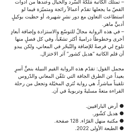
– تمتلك الكاتبة مَلَكَةَ السّرد والخيال وعندها من أدوات
القصّ ما يجعلها تقدّم أعمالاً رائجة ومتميّزة فيما لو
استطاعت التعاون مع دور نشرٍ شهيرة، أو حظيت بوكيلٍ
أدبيٍّ ماهر.
– في هذه الرواية مجالٌ للتوسّع والاستزادة وإضافة أبعادٍ
أخرى وخطوطاً دراميةً أكثر تشعّباً، وفي كل فصلٍ منها
تلوح لي فرصةً للإضافة والتّبحّر في المعاني، ولكن يبدو
أن قلم الكاتبة “هديل كشور” آثر الاختزال.
مجمل القول: تقدّم هذه الرواية القيم النبيلة بنصٍّ آسرٍ
بعيداً عن الطرق الجافة التي تلقّن المعاني والدّروس
تلقيناً مباشراً، هي رواية تُثري المخيّلة وتجعل من رحلة
القراءة متعةً مسليةً وتربويةً في آن.
● أرض البارافيين.
● هديل كشّور.
● مكتبة منهل القرّاء. 128 صفحة.
● الطبعة الأولى 2022.