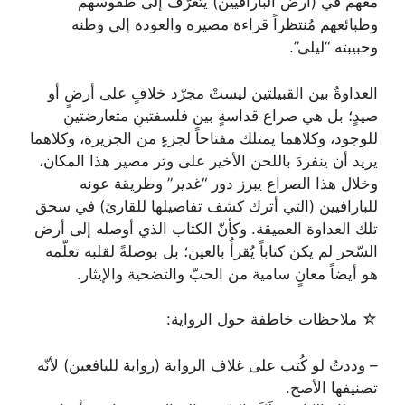
معهم في (أرض البارافيين) يتعرّف إلى طقوسهم
وطبائعهم مُنتظراً قراءة مصيره والعودة إلى وطنه
وحبيبته “ليلى”.
العداوةُ بين القبيلتين ليستْ مجرّد خلافٍ على أرضٍ أو
صيدٍ؛ بل هي صراع قداسةٍ بين فلسفتينِ متعارضتينِ
للوجود، وكلاهما يمتلك مفتاحاً لجزءٍ من الجزيرة، وكلاهما
يريد أن ينفردَ باللحن الأخير على وتر مصير هذا المكان،
وخلال هذا الصراع يبرز دور “غدير” وطريقة عونه
للبارافيين (التي أترك كشف تفاصيلها للقارئ) في سحق
تلك العداوة العميقة. وكأنّ الكتاب الذي أوصله إلى أرض
السّحر لم يكن كتاباً يُقرأُ بالعين؛ بل بوصلةً لقلبه تعلّمه
هو أيضاً معانٍ سامية من الحبّ والتضحية والإيثار.
☆ ملاحظات خاطفة حول الرواية:
– وددتُ لو كُتب على غلاف الرواية (رواية لليافعين) لأنّه
تصنيفها الأصح.