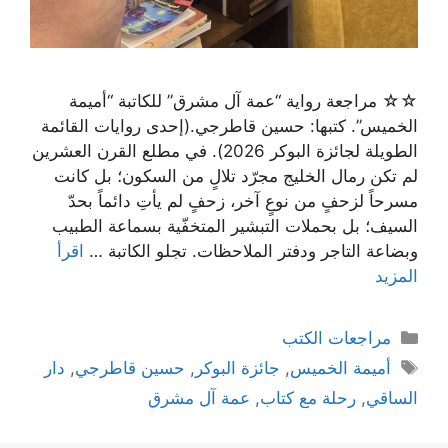
☆☆ مراجعة رواية “عمة آل مشرق” للكاتبة “أميمة
الخميس”. كتبها: حسين قاطرجي.(إحدى روايات القائمة
الطويلة لجائزة البوكر 2026). في مطلع القرن العشرين
لم تكن رمال الخليج مجرّد تلالٍ من السكون؛ بل كانت
مسرحاً لزحفٍ من نوعٍ آخر، زحفٍ لم يأتِ دائماً بحدّ
السيف؛ بل بحملات التبشير المتخفّية بسماعة الطبيب
وبضاعة التاجر ودفتر الملاحظات. تجلو الكاتبة …
اقرأ
المزيد
التصنيفات
مراجعات الكتب
الوسوم
أميمة الخميس
,
جائزة البوكر
,
حسين قاطرجي
,
دار
الساقي
,
رحلة مع كتاب
,
عمة آل مشرق