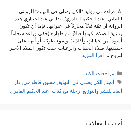
☆ قراءة في رواية “الكل يصلي في النهاية” للروائي
اللبناني “عبد الحكيم القادري”. بدا لي عند اختياري هذه
الرواية أن ثمّة فخّاً مجازيّاً في عنوانها، فإما أن تكون
رمزية الصلاة بكونها قناعٌ من طهاره يُخفي وراءه سخاماً
أسوداً من خياناتٍ وأكاذيبَ وسوء طويّة، أو أنها، على
حقيقتها، صلاة الخيبات والرغبات حيث تكون الملاذ الأخير
للروح …
اقرأ المزيد
التصنيفات
مراجعات الكتب
الوسوم
أبجد
,
الكل يصلي في النهاية
,
حسين قاطرجي
,
دار
أبعاد للنشر والتوزيع
,
رحلة مع كتاب
,
عبد الحكيم القادري
أحدث المقالات