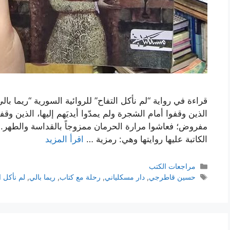
قراءة في رواية “لم نأكل التفاح” للروائية السورية “ريما بال
الذين وقفوا أمام الشجرة ولم يمدّوا أيديَهم إليها، الذين و
مفروض؛ فعاشوا مرارة الحرمان ممزوجاً بالقداسة والطهر. في
الكاتبة عليها روايتها وهي: رمزية …
اقرأ المزيد
التصنيفات
مراجعات الكتب
الوسوم
حسين قاطرجي
,
دار مسكلياني
,
رحلة مع كتاب
,
ريما بالي
,
لم نأكل ا