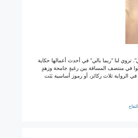
ي”. تروي لنا “ريما بالي” في أحدث أعمالها حكاية
قفوا في منتصف المسافة بين رغبةٍ جامحة وزهدٍ
 الرواية ثلاث ركائز، أو رموز أساسية بَنَت
لتفاح