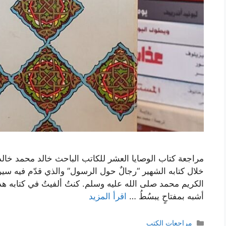
مراجعة كتاب الوصايا العشر للكاتب الباحث خالد محمد خالد. 
خلال كتابه الشهير “رجالٌ حول الرسول” والذي قدّم فيه سي
الكريم محمد صلى الله عليه وسلم. كنتُ ألفيتُ في كتابه ه
أشبه بمفتاحٍ يبسُطُ …
اقرأ المزيد
التصنيفات
مراجعات الكتب