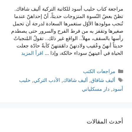
مراجعة كتاب حليب أسود للكاتبة التركية أليف شافاك.
تظنّ بعضُ النّسوة المتزوجات حديثاً، أنّ إحداهنّ عندما
تُنجب مولودها الأوّل ستغمرها السعادة لدرجة أن تحمل
صغيرها وتقفز به من فرط الفرح والسرور حتى يصطدم
رأسها بالسقف، مهلاً.. الواقع غير ذلك.. تقولُ المُنجباتُ
حديثاً أنهنّ وعُقيب ولادتهنّ داهَمَتهنّ كآبةٌ حادّة جعلت
الحياة في أعينهنّ سوداء حالكة، وإذا …
اقرأ المزيد
التصنيفات
مراجعات الكتب
الوسوم
أليف شافاق
,
أليف شافاك
,
الأدب التركي
,
حليب
أسود
,
دار مسكلياني
أحدث المقالات