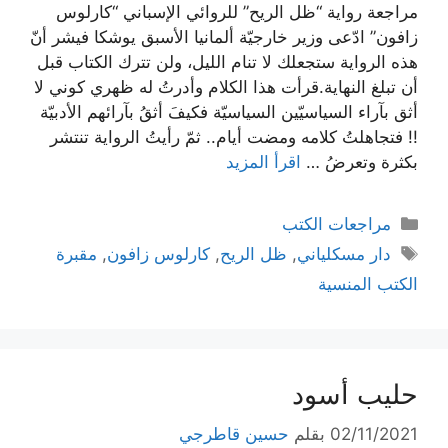
مراجعة رواية “ظل الريح” للروائي الإسباني “كارلوس
زافون” ادّعى وزير خارجيّة ألمانيا الأسبق يوشكا فيشر أنّ
هذه الرواية ستجعلك لا تنام الليل، ولن تترك الكتاب قبل
أن تبلغ النهاية.قرأت هذا الكلام وأدرتُ له ظهري كوني لا
أثق بآراء السياسيّين السياسيّة فكيفَ أثقُ بآرائهم الأدبيّة
!! فتجاهلتُ كلامه ومضت أيام.. ثمّ رأيتُ الرواية تنتشر
بكثرة وتعرضُ …
اقرأ المزيد
التصنيفات
مراجعات الكتب
الوسوم
دار مسكلياني
,
ظل الريح
,
كارلوس زافون
,
مقبرة
الكتب المنسية
حليب أسود
02/11/2021
بقلم
حسين قاطرجي