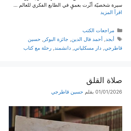
سيرة شخصيّة أثّرت بعمقٍ في الطابع الفكري للعالم …
اقرأ المزيد
التصنيفات
مراجعات الكتب
الوسوم
أبجد
,
أحمد فال الدين
,
جائزة البوكر
,
حسين
قاطرجي
,
دار مسكلياني
,
دانشمند
,
رحلة مع كتاب
صلاة القلق
01/01/2026
بقلم
حسين قاطرجي