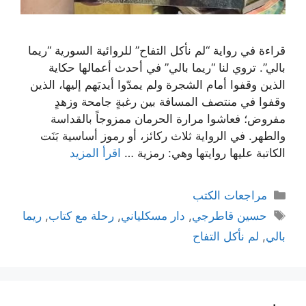
قراءة في رواية “لم نأكل التفاح” للروائية السورية “ريما
بالي”. تروي لنا “ريما بالي” في أحدث أعمالها حكاية
الذين وقفوا أمام الشجرة ولم يمدّوا أيديَهم إليها، الذين
وقفوا في منتصف المسافة بين رغبةٍ جامحة وزهدٍ
مفروض؛ فعاشوا مرارة الحرمان ممزوجاً بالقداسة
والطهر. في الرواية ثلاث ركائز، أو رموز أساسية بَنَت
الكاتبة عليها روايتها وهي: رمزية …
اقرأ المزيد
التصنيفات
مراجعات الكتب
الوسوم
حسين قاطرجي
,
دار مسكلياني
,
رحلة مع كتاب
,
ريما
بالي
,
لم نأكل التفاح