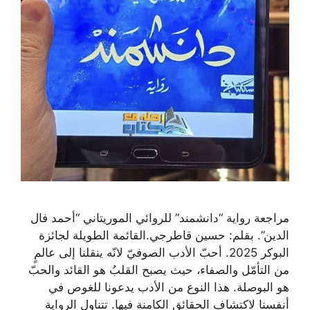
مراجعة رواية “دانشمند” للروائي الموريتاني “أحمد فال
الدين”. بقلم: حسين قاطرجي.القائمة الطويلة لجائزة
البوكر 2025. أحبّ الأدب الصوفيّ لانّه ينقلنا إلى عالمٍ
من التأمّل والصفاء، حيث يصبح القلبُ هو القائد والحبّ
هو البوصلة. هذا النوع من الأدب يدعونا للغوص في
أنفسنا لاكتشاف الحقائق الكامنة فيها. تتناول الرواية