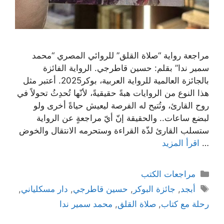
مراجعة رواية “صلاة القلق” للروائي المصري “محمد
سمير ندا” بقلم: حسين قاطرجي. الرواية الفائزة
بالجائزة العالمية للرواية العربية، بوكر2025. أعتبر مثل
هذا النوع من الروايات هبةً حقيقيةً، لأنّها تُحدِثُ تحولاً في
روح القارئ، وتُتيح له الفرصة ليعيش حياةً أخرى ولو
لبضع ساعات.. والحقيقة إنّ أيّ مراجعةٍ عن الرواية
ستسلب القارئ لذّة القراءة وستحرمه الانتقال والخوض
…
اقرأ المزيد
التصنيفات
مراجعات الكتب
الوسوم
أبجد
,
جائزة البوكر
,
حسين قاطرجي
,
دار مسكلياني
,
رحلة مع كتاب
,
صلاة القلق
,
محمد سمير ندا