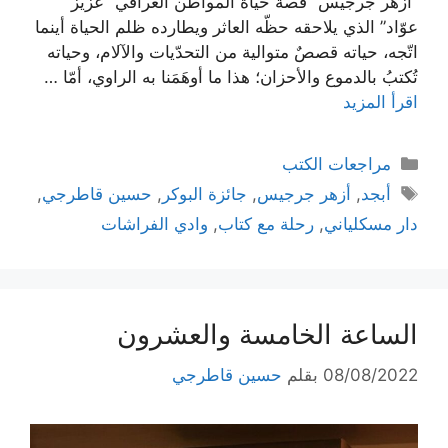
“أزهر جرجيس” قصة حياة المواطن العراقي “عزيز
عوّاد” الذي يلاحقه حظّه العاثر ويطارده ظلم الحياة أينما
اتّجه، حياته قصصٌ متوالية من التحدّيات والآلام، وحياته
تُكتبُ بالدموع والأحزان؛ هذا ما أوهَمَنا به الراوي، أمّا …
اقرأ المزيد
التصنيفات
مراجعات الكتب
الوسوم
أبجد
,
أزهر جرجيس
,
جائزة البوكر
,
حسين قاطرجي
,
دار مسكلياني
,
رحلة مع كتاب
,
وادي الفراشات
الساعة الخامسة والعشرون
08/08/2022
بقلم
حسين قاطرجي