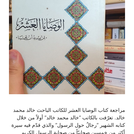
مراجعة كتاب الوصايا العشر للكاتب الباحث خالد محمد
خالد. تعرّفت بالكاتب “خالد محمد خالد” أولاً من خلال
كتابه الشهير “رجالٌ حول الرسول” والذي قدّم فيه سيرة
أكثر من خمسين صحابيّاً من صحابة الرسول الكريم