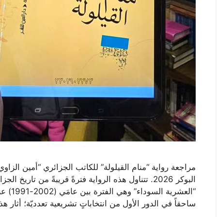
مراجعة رواية “منام القيلولة” للكاتب الجزائري “أمين الزاو
البوكر 2026. تتناول هذه الرواية فترةً قريبةً من تار
“العشري
ساحقاً في الدور الأول من انتخاباتٍ تشريعية تعدديّة؛ أثار 