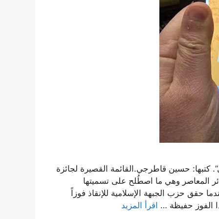
ي”. كتبها: حسين قاطرجي.القائمة القصيرة لجائزة
يخ الجزائر المعاصر وهي ما اصطُلح على تسميتها
ة السوداء” وهي الفترة بين عامَي (2002-1991) عندما حقق حزب الجبهة الإسلامية للإنقاذ فوزاً
هذا الفوز حفيظة …
اقرأ المزيد