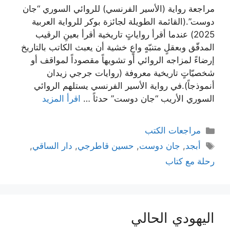
مراجعة رواية (الأسير الفرنسي) للروائي السوري “جان
دوست”.(القائمة الطويلة لجائزة بوكر للرواية العربية
2025) عندما أقرأ رواياتٍ تاريخية أقرأ بعينِ الرقيب
المدقّق وبعقلٍ متنبّهٍ واعٍ خشية أن يعبث الكاتب بالتاريخ
إرضاءً لمزاجه الروائي أو تشويهاً مقصوداً لمواقف أو
شخصيّاتٍ تاريخية معروفة (روايات جرجي زيدان
أنموذجاً).في رواية الأسير الفرنسي يستلهم الروائي
السوري الأريب “جان دوست” حدثاً …
اقرأ المزيد
التصنيفات
مراجعات الكتب
الوسوم
أبجد
,
جان دوست
,
حسين قاطرجي
,
دار الساقي
,
رحلة مع كتاب
اليهودي الحالي