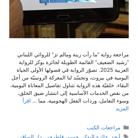
مراجعة رواية “ما رأت زينة ومالم ترَ” للروائي اللبناني
“رشيد الضعيف” القائمة الطويلة لجائزة بوكر للرواية
العربية 2025. تصوّر الرواية في فصولها الأولى الحياة
اليومية في بيروت، وتجسّد لنا المعركة الروتينيّة من أجل
البقاء. خلفيّة هذه الرواية تتناول تفاصيل المعاناة اليومية،
من نقص الخدمات الأساسية إلى انتشار ضيق الخلق،
وسوء التعامل، وردات الفعل الهجومية، مما …
اقرأ
المزيد
التصنيفات
مراجعات الكتب
الوسوم
أبجد
,
جائزة البوكر
,
حسين قاطرجي
,
دار الساقي
,