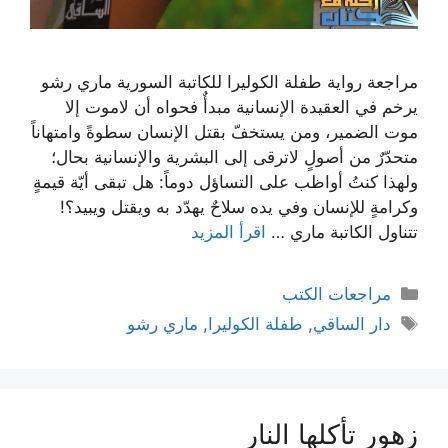
مراجعة رواية طفلة الكوليرا للكاتبة السورية ماري رشو
يرخم في العقيدة الإنسانية مبدأٌ فحواه أن لاموت إلا
موت الضمير، ومن يستخفّ بقتل الإنسان سطوةً وامتهاناً
متحدّرٌ من أصولٍ لاترقى إلى البشرية والإنسانية بحال؛
ولهذا كنتُ أواظب على التساؤل دوماً: هل تبقى أيّة قيمةٍ
وكرامةٍ للإنسان وفي يده سلاحٌ يهدّد به ويقتل ويبيد؟!
تتناول الكاتبة ماري …
اقرأ المزيد
التصنيفات
مراجعات الكتب
الوسوم
دار الساقي
,
طفلة الكوليرا
,
ماري رشو
زهور تأكلها النار