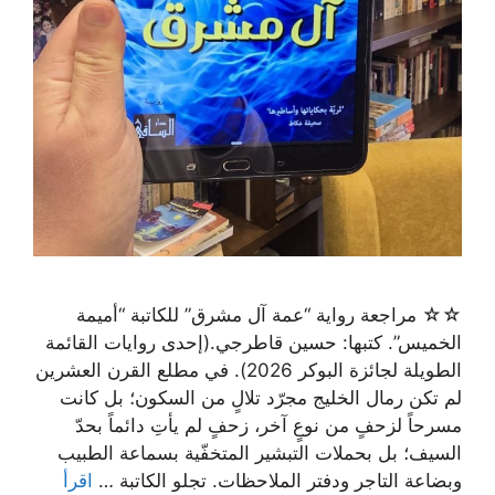
☆☆ مراجعة رواية “عمة آل مشرق” للكاتبة “أميمة
الخميس”. كتبها: حسين قاطرجي.(إحدى روايات القائمة
الطويلة لجائزة البوكر 2026). في مطلع القرن العشرين
لم تكن رمال الخليج مجرّد تلالٍ من السكون؛ بل كانت
مسرحاً لزحفٍ من نوعٍ آخر، زحفٍ لم يأتِ دائماً بحدّ
السيف؛ بل بحملات التبشير المتخفّية بسماعة الطبيب
وبضاعة التاجر ودفتر الملاحظات. تجلو الكاتبة …
اقرأ