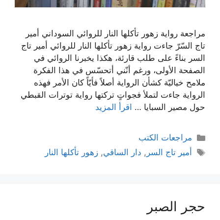
مراجعة رواية زهور تأكلها النار للروائي السوداني أمير
تاج السّرّ جاءت رواية زهور تأكلها النار للروائي أمير تاج
السر بناءً على طلب قارئة، هكذا يخبرنا الروائي في
الصفحة الأولى، ورغم أنّني أتحسّس في هذا الفكرة
ملامح خياليّة كشأن الرواية أصلاً فأيّاً كان الأمر فهذه
الرواية جاءت لتملأ فجواتٍ تركتها رواية توترات القبطي
حول مصير السبايا …
اقرأ المزيد
التصنيفات
مراجعات الكتب
الوسوم
أمير تاج السر
,
دار الساقي
,
زهور تأكلها النار
حجر الصبر