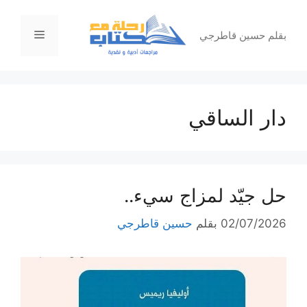
نتقل
لى
القائمة
بقلم حسين قاطرجي
لمحتوى
دار الساقي
حل جيّد لمزاج سيء..
02/07/2026
بقلم
حسين قاطرجي