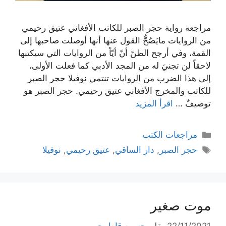
مراجعة رواية حجر الصبر للكاتب الأفغاني عتيق رحيمي
من الروايات مايَصُحُّ القول عنها أنها أوصلت صاحبها إلى
القمة، وفي أرجح الظنّ أنّ أيّاً من الروايات التي سيكتبها
لاحقاً لن تجنيَ له من المجد الأدبي كما فعلت الأولى،
إلى هذا الضرب من الروايات تنتمي نوفيلا حجر الصبر
للكاتب والمخرج الأفغاني عتيق رحيمي. حجر الصبر هو
توصيفٌ …
اقرأ المزيد
التصنيفات
مراجعات الكتب
الوسوم
حجر الصبر
,
دار الساقي
,
عتيق رحيمي
,
نوفيلا
موت صغير
22/11/2021
بقلم
حسين قاطرجي