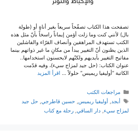
تصفحت هذا الكتاب تصفّحاً سريعاً بغير أناةٍ أو (طولة
بال) لأنني كنت وما زلت أؤمن إيماناً راسخاً بأنّ مثل هذه
الكتب تستهدف المراهقين وأنصاف القرّاء والفاشلين
الذين يظنون أنّ التغيير يبدأ من مكانٍ ما غير ذواتهم بينما
مفاتيح التغيير بأيديهم ولكنّهم لايحسنون استخدامها..
عنوان الكتاب: (حل جيد لمزاج سيء)، وفيه قدّمت
الكاتبة “أوليفيا ريميس” حلولاً …
اقرأ المزيد
التصنيفات
مراجعات الكتب
الوسوم
أبجد
,
أوليفيا ريميس
,
حسين قاطرجي
,
حل جيد
لمزاج سيء
,
دار الساقي
,
رحلة مع كتاب