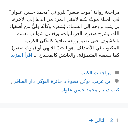
مراجعة رواية “موت صغير” للروائي “محمد حسن علوان”
في الحياة موتٌ لكنه لاينقل المرء من الدنيا إلى الآخرة،
بل يثب بروحه إلى السماء، يُشعره وكأنّه وليٌّ من أصفياء
الله، يشرح صدره بالعرفانيات، ويغسل شوائب نفسه
بالكشوف حتى تصير روحه صافيةً كاللآلئ الكريمة
المكنونة في الأصداف..هو الحبّ الإلهي أو (موتٌ صغير)
كما يسميه المتصوّفة. والعاشق كالمصباح …
اقرأ المزيد
التصنيفات
مراجعات الكتب
الوسوم
ابن عربي
,
بوكر
,
تصوف
,
جائزة البوكر
,
دار الساقي
,
كتب دينية
,
محمد حسن علوان
تصفّح
Page
Page
1
2
التالي
→
المقالات