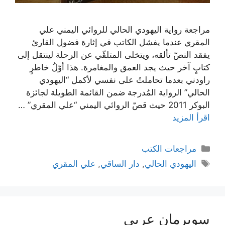
مراجعة رواية اليهودي الحالي للروائي اليمني علي
المقري عندما يفشل الكاتب في إثارة فضول القارئ
يفقد النصّ تألقه، ويتخلى المتلقّي عن الرحلة لينتقل إلى
كتابٍ آخر حيث يجد العمق والمغامرة. هذا أوّلُ خاطرٍ
راودني بعدما تحاملتُ على نفسي لأكمل “اليهودي
الحالي” الرواية المُدرجة ضمن القائمة الطويلة لجائزة
البوكر 2011 حيث قصّ الروائي اليمني “علي المقري” …
اقرأ المزيد
التصنيفات
مراجعات الكتب
الوسوم
اليهودي الحالي
,
دار الساقي
,
علي المقري
سوبرمان عربي