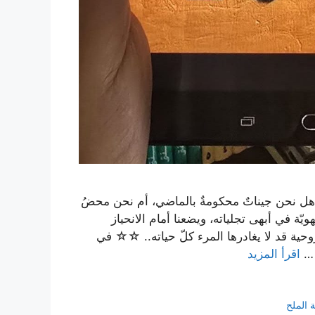
. هل نحن جيناتٌ محكومةٌ بالماضي، أم نحن محضُ
ّة في أبهى تجلياته، ويضعنا أمام الانحياز
ً روحية قد لا يغادرها المرء كلّ حياته.. ☆☆ في
 …
اقرأ المزيد
 الملح