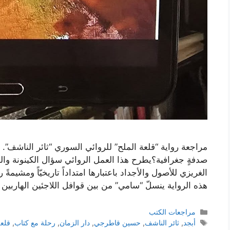
مراجعة رواية “قلعة الملح” للروائي السوري “ثائر الناشف”
صدفةٍ جغرافية؟يطرح هذا العمل الروائي سؤال الكينونة والهوي
الغريزي للأصول والأجداد باعتبارها امتداداً تاريخيّاً ومشيمة
هذه الرواية ينسلّ “سامي” من بين قوافل اللاجئين الهاربين
التصنيفات
مراجعات الكتب
الوسوم
أبجد
,
ثائر الناشف
,
حسين قاطرجي
,
دار الزمان
,
رحلة مع كتاب
,
قلعة