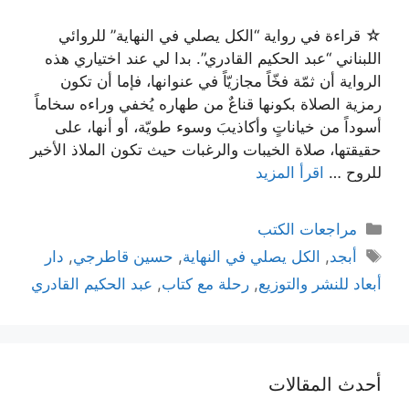
☆ قراءة في رواية “الكل يصلي في النهاية” للروائي
اللبناني “عبد الحكيم القادري”. بدا لي عند اختياري هذه
الرواية أن ثمّة فخّاً مجازيّاً في عنوانها، فإما أن تكون
رمزية الصلاة بكونها قناعٌ من طهاره يُخفي وراءه سخاماً
أسوداً من خياناتٍ وأكاذيبَ وسوء طويّة، أو أنها، على
حقيقتها، صلاة الخيبات والرغبات حيث تكون الملاذ الأخير
للروح …
اقرأ المزيد
التصنيفات
مراجعات الكتب
الوسوم
أبجد
,
الكل يصلي في النهاية
,
حسين قاطرجي
,
دار
أبعاد للنشر والتوزيع
,
رحلة مع كتاب
,
عبد الحكيم القادري
أحدث المقالات