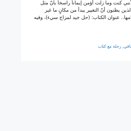
نني كنت وما زلت أؤمن إيماناً راسخاً بأنّ مثل
ن يظنون أنّ التغيير يبدأ من مكانٍ ما غير
دامها.. عنوان الكتاب: (حل جيد لمزاج سيء)، وفيه
اقي
,
رحلة مع كتاب