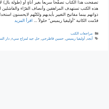
تصفحت هذا الكتاب تصفّحاً سريعاً بغير أناةٍ أو (طولة بال) لأ
هذه الكتب تستهدف المراهقين وأنصاف القرّاء والفاشلين الذي
ذواتهم بينما مفاتيح التغيير بأيديهم ولكنّهم لايحسنون استخ
قدّمت الكاتبة “أوليفيا ريميس” حلولاً …
اقرأ المزيد
التصنيفات
مراجعات الكتب
الوسوم
أبجد
,
أوليفيا ريميس
,
حسين قاطرجي
,
حل جيد لمزاج سيء
,
دار الس