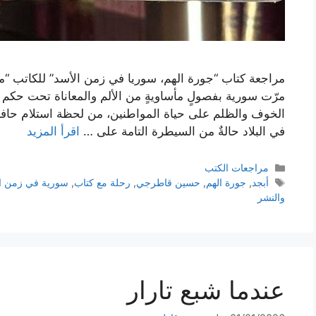
مراجعة كتاب “جورة الهم، سوريا في زمن الأسد” للكاتب “م
مرّت سورية بفصولٍ مأساويةٍ من الألم والمعاناة تحت حكم 
الخوف والظلم على حياة المواطنين، من لحظة استلام حافظ 
في البلاد حالةٌ من السيطرة التامة على …
اقرأ المزيد
التصنيفات
مراجعات الكتب
الوسوم
أبجد
,
جورة الهم
,
حسين قاطرجي
,
رحلة مع كتاب
,
سورية في زمن ا
والنشر
عندما شبع تارار