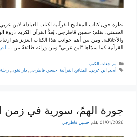
نظرة حول كتاب المفاتيح القرآنية لكتاب العبادلة لابن عر
الحسنى. بقلم: حسين قاطرجي. يُعدُّ القرآن الكريم ذروة الب
والأخلاقية. ومن بين أهم جوانب هذا الكتاب العزيز هو ارتباط
القرآنية كما سمّاها “ابن عربي” ومن ورائه طائفةٌ من …
اقر
التصنيفات
مراجعات الكتب
الوسوم
أبجد
,
ابن عربي
,
المفاتيح القرآنية
,
حسين قاطرجي
,
دار نينوى
,
رحلة 
جورة الهمّ، سورية في زمن ا
01/01/2026
بقلم
حسين قاطرجي