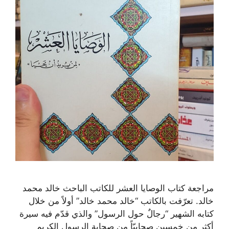
مراجعة كتاب الوصايا العشر للكاتب الباحث خالد محمد
خالد. تعرّفت بالكاتب “خالد محمد خالد” أولاً من خلال
كتابه الشهير “رجالٌ حول الرسول” والذي قدّم فيه سيرة
أكثر من خمسين صحابيّاً من صحابة الرسول الكريم