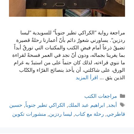
مراجعة رواية “الكراكي تطير جنوباً” للسويدية “ليسا
ردزين”. يساورني شعورٌ دائم بأنّ أعمارنا رحلةٌ قصيرة
تضيقُ ذرعاً أمام فيضِ الكتب والمكتبات التي تورقُ أبداً
بما يغرينا بجماله، ودون أنّ نجد في العمر فسحةً لقراءة
ما ننوي قراءته، لذلك كان حتماً على من استبدّ به غرام
الورق، على شاكلتي، أن يأخذ بنصائح القرّاء والكتّاب
الذين يثق …
اقرأ المزيد
التصنيفات
مراجعات الكتب
الوسوم
أبجد
,
ابراهيم عبد الملك
,
الكراكي تطير جنوباً
,
حسين
قاطرجي
,
رحلة مع كتاب
,
ليسا ردزين
,
منشورات تكوين