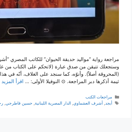
مراجعة رواية “مواليد حديقة الحيوان” للكاتب المصري “أشر
وستجعلك تتيقن من صدق عبارة (لاتحكم على الكتاب من غل
(المحروقة أصلاً). وأنوّه، كما سنجد على الغلاف، أنّه في هذ
ثيمة أذكرها دبر المراجعة. ⊙ النوفيلا الأولى: …
اقرأ المزيد
التصنيفات
مراجعات الكتب
الوسوم
أبجد
,
أشرف العشماوي
,
الدار المصرية اللبنانية
,
حسين قاطرجي
,
رح