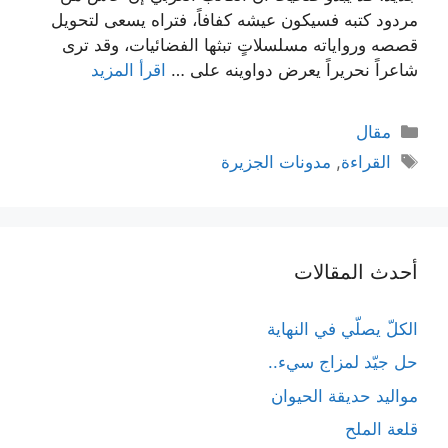
مردود كتبه فسيكون عيشه كفافاً، فتراه يسعى لتحويل
قصصه ورواياته مسلسلاتٍ تبثها الفضائيات، وقد ترى
شاعراً نحريراً يعرض دواوينه على …
اقرأ المزيد
التصنيفات
مقال
الوسوم
القراءة
,
مدونات الجزيرة
أحدث المقالات
الكلّ يصلّي في النهاية
حل جيّد لمزاج سيء..
مواليد حديقة الحيوان
قلعة الملح