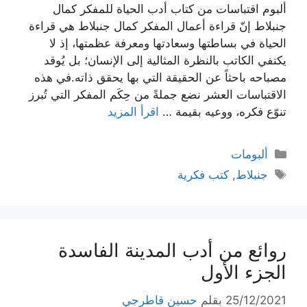
ألبوم اقتباسات من كتاب أدب الحياة للمفكر كمال
جنبلاط إنّ قراءة أعمال المفكر كمال جنبلاط هي قراءة
الحياة في بساطتها وسعادتها ومعرفة عظمتها، إذ لا
يكتفي الكاتب بالنظرة المثالية إلى الإنسان؛ بل يُوقد
مصباحه باحثاً عن الحقيقة التي بها يحقق ذاته.في هذه
الاقتباسات العشر نضع جملةً من حِكَم المفكر التي تُبرز
تنوّع فكره، ووعيه بقيمة …
اقرأ المزيد
التصنيفات
ألبومات
الوسوم
جنبلاط
,
كتب فكرية
روائع من أدب المدينة الفاسدة
الجزء الأول
25/12/2021
بقلم
حسين قاطرجي