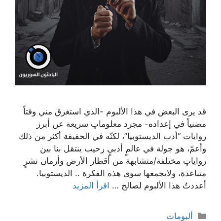
قد يرى البعض في هذا الألبوم -الذي استغرق مني وقتاً
مضنياً في إعداده- مجرد معلوماتٍ سريعة عن أبرز
روايات “أدب الديستوبيا”، لكنّه في الحقيقة أكثر من ذلك
وأعمّ، هو جولة في عالمٍ أدبيٍ رحيب ينتقل بنا بين
رواياتٍ مختلفة/متشابهة من أقطار الأرض وأزمان نشرٍ
متباعدة، ولايجمعها سوى هذه الفكرة .. الديستوبيا.
أعددتُ هذا الألبوم لصالح …
اقرأ المزيد
التصنيفات
ألبومات