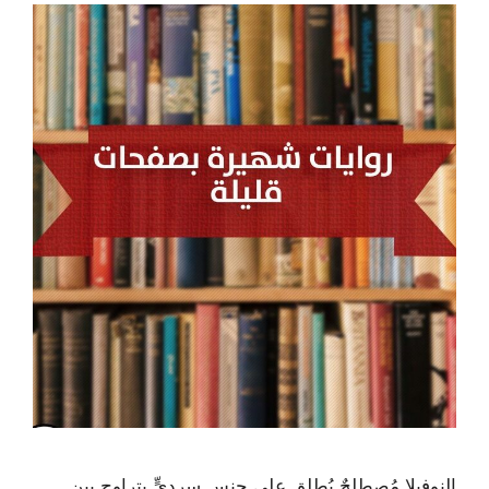
النوفيلا مُصطلحٌ يُطلق على جنس سرديٍّ يتراوح بين