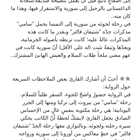
إلى أصقاعٍ نائيةٍ قبل أن يعمل بنصيحة صديقه/سجّانه
الداغستاني بالرحيل إلى سورية والاستقرار فيها، وهذا ما
كان منه..
في رحلة لجوئه من سورية إلى النمسا يحمل “سامي”
مذكرات جدّه “شتيفان فالتر” وبقدر ما كانت هذه
المذكرات عالةً عليه؛ كانت تربطه بأصوله الجرمانية،
ويعدّها وثيقةً تثبت (له على الأقل) أنّ سورية كانت في
عهدٍ مضى ملجأ طلاب السلام والعيش الهانئ المشترك..
☆☆ أحبّ أن أشارك القارئ بعض الملاحظات السريعة
حول الرواية:
في الرواية حضورٌ واضحٌ للجوء، السفر طلباً للسلام،
رحلة “سامي” من بيروت إلى تركيا ومنها إلى الجزر
اليونانية؛ هي رحلة مكتوبة بنفسٍ عالٍ من الإحساس
الصادق يجعل القارئ لايشكّ لحظةً أنّ الكاتب يحكي
سيرة رحلته ولجوئه..وبالتوازي معها رحلة الجدّ “شتيفان
فالتر” في خطٍ معاكس من أوروبا إلى سورية وزواجه