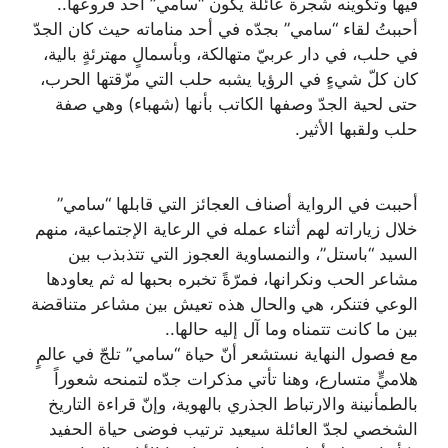
فيها وتكوينه شجرة عائلة يكون “سامي” أحد فروعها..
أحببتُ لقاء “سامي” بجدّه في أحد مناماته حيث كان الجدّ
في حلب، في دار عربيّ متهالكة، وبأسمالٍ مهترئةٍ بالية،
كان كلّ شيءٍ في الرؤيا يشبه حلب التي مزّقتها الحرب،
حتى لحية الجدّ وصفها الكاتب بأنها (شهباء) وهي صفة
حلب ولقبها الأثير.
أحببت في الرواية أصناف العجائز التي قابلها “سامي”
خلال زياراته لهم أثناء عمله في الرعاية الإجتماعية، منهم
السيد “باستل”، والنمساوية العجوز التي تتذبذب بين
مشاعر الحب ونكرانها، فمرّةً تخبره بحبها له ثم يعاودها
الوعي فتنكر، هي والحال هذه تعيش بين مشاعر متناقضة
بين ما كانت تتمناه وما آل إليه حالها..
مع فصول النهاية نستشعر أنّ حياة “سامي” تلجّ في عالمٍ
هلاميٍّ متسارع، وهنا تأتي مذكرات جدّه لتمنحه شعوراً
بالطمأنينة والارتباط الجذري بالهوية، وإنّ قراءة التاريخ
الشخصي لجدّ العائلة سيعيد ترتيب فوضى حياة الحفيد