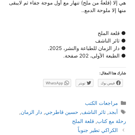
هي إلا (قلعةٌ من ملح) تنهار مع أول موجة جفاء ثم لايبقى
منها إلا ملوحة الدمع..
● قلعة الملح
● ثائر الناشف
● دار الزمان للطباعة والنشر، 2025.
● الطبعة الأولى، 202 صفحة.
شارك هذا المقال:
فيس بوك
تويتر
WhatsApp
التصنيفات
مراجعات الكتب
الوسوم
أبجد
,
ثائر الناشف
,
حسين قاطرجي
,
دار الزمان
,
رحلة مع كتاب
,
قلعة الملح
تصفّح
الكراكي تطير جنوباً