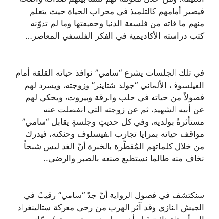
فيصير أمامهم كالتلميذ في محراب الحياة حيث يتعلم
منهم ما فاته من فلسفة الدنيا وحقيقتها وما لم تدوّنه
كتب دراسته الأكاديمية في الفكر الفلسفي المعاصر…
في تلك الجلسات يشرع “سامي” نوافذ حياته القلقة أمام
الفيلسوف الألماني “جولد شتاينر” وزوجته، ويسرد لهم
فصولاً من حياته في حلب والرقة وبيروت، ويحكي لهم
عن أبيه الشهيد، ثم عن زوجته التي انفصلت عنه
مستأثرةً بولديه، وفي كل حديثٍ وجلسةٍ يقابل “سامي”
مواقف حياته بمرايا تجارب الفيسلوف وحنكته، فيدرك
من خلال كلماتهم المُقطّرة بالخبرة أنّ الغد ليس شبحاً
نخاف منه طالما نستطيع صنعه بالصبر والرضى..
سنكتشف في فصول الرواية أنّ جدّ “سامي” رقيبٌ في
الجيش النازي وقد آثر الهرب من رحى معركة ستالينغراد