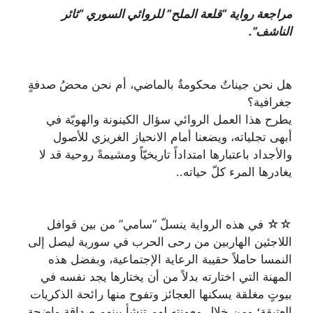
مراجعة رواية “قلعة الملح” للروائي السوري “ثائر
الناشف”.
هل نحن جيناتٌ محكومةٌ بالماضي، أم نحن محضُ صدفةٍ
جغرافية؟
يطرح هذا العمل الروائي سؤال الكينونة والهويّة في
أبهى تجلياته، ويضعنا أمام الانحياز الغريزي للأصول
والأجداد باعتبارها امتداداً تاريخيّاً ومشيمةً روحية قد لا
يغادرها المرء كلّ حياته..
☆☆ في هذه الرواية ينسلّ “سامي” من بين قوافل
اللاجئين الهاربين من رحى الحرب في سورية ليصل إلى
النمسا حاملاً حقيبة الرعاية الإجتماعية، وبفضل هذه
المهنة التي اختارته بدلاً من أن يختارها يجد نفسه في
بيوتٍ مغلقة يسكنها العجائز وتفوح منها رائحة الذكريات
العتيقة؛ ومن خلال معونته لهم تنشأ بينهم صداقة واضحة