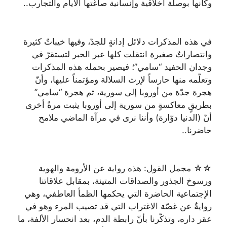
وكأنها بوصلة أخلاقية وإنسانية صاغتها الأيام والتجارب..
في هذه المذكرات دلائل إدانةٍ للجدّ، وفيها خيباتٌ كثيرة
وانتصاراتٌ صغيرة انتقلت كلها عبر الحبر لتستقرّ في
وجدان الحفيد “سامي”؛ فيصير بحمله هذه المذكرات
وتعلّمه منها حارساً لإرث السلالة ومؤتمناً عليها، وأنّ
هجرة جدّة من أوروبا إلى سورية، ثم هجرة “سامي”
بطريقٍ معاكسةٍ من سورية إلى أوروبا يثبت مرةً أخرى
أنّ (الدنيا دوّارة) وأننا نرى في مرآة الماضي ملامح
حاضرنا..
☆☆ مجمل القول: هذه رواية عن الأرومة والهوية
ورسوخ الجذور والصداقات المتينة، بمقابل علاقاتنا
الإجتماعية الحاضرة التي يحكمها الظمأ العاطفي، وهي
روايةٌ عن غصّة الاغتراب التي قد تصيب المرء وهو في
عقر داره، وتذكّرنا بأنّ رابطة الدم، بعد انحسار الألفة، ما