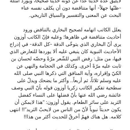
لايليق عدّه حديثاً عدا عن كونه حديثاً صحيحاً، ويُورد أمثلةً
-ظنّها جهلاً- أنها متناقضة دون أن يكلف نفسه عناء
البحث عن المعنى والتفسير والسياق التاريخي.
يعلل الكاتب اتهامه لصحيح البخاري بالتناقض ورود
أحاديث متناقضة في ظاهرها؛ وعليه فإنّ الكاتب أوزون
يرى أنّ البخاري الذي يتوخّى الدقة -كل الدقة- في إدراج
الأحاديث النبوية كان ينبغي عليه ألا يوردها للتعارض الذي
فيها، من مثل: رفض النبي للشّعر مرّةً وحضّه لحسان بن
ثابت عليه مرّةً أخرى. وكذلك في الحجامة والنهي عن
الكيّ وإقراره، وآية المنافق التي ذكرها النبي صلى الله
عليه وسلم ثلاثاً، ثم أربعاً.. وأكثر ما يضحك ويدلّ على
سطحية تفكير الكاتب زكريا أوزون قوله بأنّ النبي وصف
عائشة رضي الله عنها بأنّ فضلها على النساء كفضل
الثريد على سائر الطعام. يقول أوزون: “هذا لايمكن أن
يكون حديثاً نبوياً لأنّ من الناس من لايحبّ الثريد”!! انتهى
كلامه. هل هناك فهمٌ أخرقٌ للحديث أكثر من هذا!!