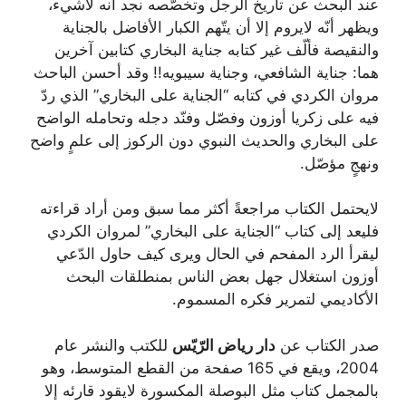
عند البحث عن تاريخ الرجل وتخصّصه نجد أنه لاشيء،
ويظهر أنّه لايروم إلا أن يتّهم الكبار الأفاضل بالجناية
والنقيصة فألّف غير كتابه جناية البخاري كتابين آخرين
هما: جناية الشافعي، وجناية سيبويه!! وقد أحسن الباحث
مروان الكردي في كتابه “الجناية على البخاري” الذي ردّ
فيه على زكريا أوزون وفصّل وفنّد دجله وتحامله الواضح
على البخاري والحديث النبوي دون الركوز إلى علمٍ واضح
ونهجٍ مؤصّل.
لايحتمل الكتاب مراجعةً أكثر مما سبق ومن أراد قراءته
فليعد إلى كتاب “الجناية على البخاري” لمروان الكردي
ليقرأ الرد المفحم في الحال ويرى كيف حاول الدّعي
أوزون استغلال جهل بعض الناس بمنطلقات البحث
الأكاديمي لتمرير فكره المسموم.
صدر الكتاب عن
دار رياض الرّيّس
للكتب والنشر عام
2004، ويقع في 165 صفحة من القطع المتوسط، وهو
بالمجمل كتاب مثل البوصلة المكسورة لايقود قارئه إلا