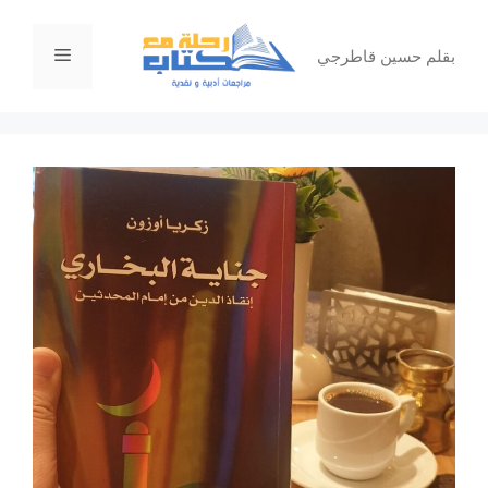
نتقل
لى
القائمة
بقلم حسين قاطرجي
لمحتوى