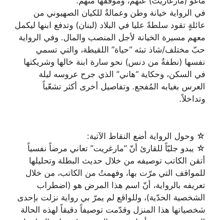
ماغو (مارغاريت) عنهم، وموقفها منهم.
في الرواية خيانة وطن وعمالةٌ للكيان الصهيوني من
عائلةٍ تقود سلطةً عليا في البلاد (لبنان) وتدفع ابنها ليكمل
معهم مسيرة الخيانة لأجل المنصب والمال. وفي الرواية
حبّ مختلف/شاذ تبثه “حياة” اللقيطة، والتي تسمي
نفسها (نطفةٌ من دنس) نحو سارة ابنة خالها وشريكتها
في السكن، وحكاية “هاني” الذي جرح عروسه ليلة
العرس بغيابه المُفجع. وتفاصيل أخرى أكثر تشعّباً
وتداخلاً.
☆ وحول الرواية أضع النقاط الآتية:
☆ يبدو جليّاً للقارئ أنّ “مارغريت” تعاني مرضاً نفسياً
أتقن الكاتب توصيفه من خلال حديث البطلة وتحليلها
للمواقف التي مرّت بها، وفهمتُ من الكاتب، من خلال
تعريفه بالرواية، أنّ اسم هذا المرض هو (اضطراب
الشخصية الحدّية)، وللواقع لم يمرّ بي رواية نزلت بإحدى
شخصياتها هذا المنزل وقدّمت توصيفاً دقيقاً لهذه الحالة