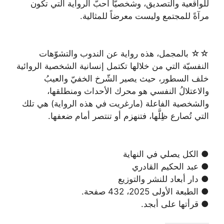
للواقعية والتصديق، وشخصيّاً أحبّ الرواية التي تكون
مرآةً للمجتمع وليست معرضاً للمثالية.
☆☆ بالمجمل، هذه رواية عن الندوب والتشوّهات
النفسيّة التي من خلالها تكتمل إنسانية الشخصية الروائية
خلف السطور، حيث يصير الشّرخ الخفيّ والعيبُ
والاعتلالُ النفسي هو محرك الأحداث ومنطلقها،
والشخصية الفاعلة (مارغريت في هذه الرواية) هي تلك
التي تُصارع ظِلَّها، فتنهزم أو تنتصر أمام ضعفها.
● الكل يصلي في النهاية
● عبد الحكيم القادري
● دار أبعاد للنشر والتوزيع
● الطبعة الأولى 2025، 432 صفحة.
● قرأتها على أبجد.