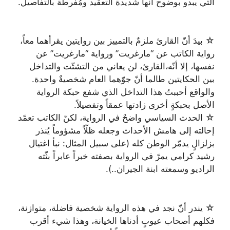
التي يبدو بوضوح أنها شديدة التعقيد ومُفرطة بالتفاصيل.
☆ بيدَ أنّ القارئ ملزمٌ بالتمييز بين روايتين يقرأهما معاً،
رواية الكاتب عن “مارغريت” ورواية “مارغريت” عن
نفسها، إلا أنّه،القارئ، لن يعاني من التشتّت والتداخل
بين الحكايتين طالما أنّ جوّهما العام شخصيةٌ واحدة.
والواقع أحببتُ هذا التداخل الذي شفع حبكة الرواية
الأصل بحبكةٍ أخرى زادتها عمقاً وتفصيلاً.
☆ الحدث السياسي واضحٌ في الرواية، لكنّ الكاتب تعمّد
إحالته إلى هامش الأحداث وجعله ظلّاً مشؤوماً يُنذر
بزلزالٍ يدمّر الوطن كله (على سبيل المثال: نبأ اغتيال
رشيد كرامي يمرّ في الرواية بصفته خبراً عابراً بثّته
الراديو وسمعته ابنة الجيران..).
☆ يندر أنّ نجد في هذه الرواية شخصية فاضلة، متوازنة،
فكلهم أصحاب عيوبٍ أدناها الخيانة، وهذا شيء أقرب