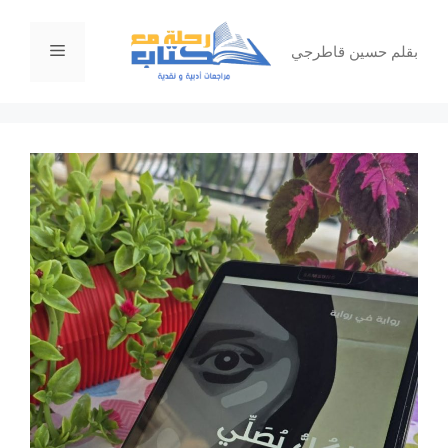
نتقل
لى
القائمة
بقلم حسين قاطرجي
لمحتوى