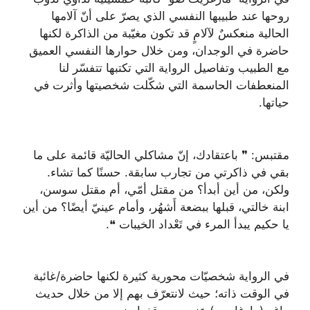
روحها عند طبيبها النفسي الذي يصرّ على أنّ آلامها
الحالية منعكسٌ لآلامٍ قد تكون مغيّبة من الذاكرة لكنها
حاضرة في الوجدان، ومن خلال حوارها النفسي العميق
مع الطبيب وتفاصيل الرواية التي تكتبها تتفسّر لنا
المنعطفات الحاسمة التي شكّلت شخصيتها وأثرت في
حياتها.
مقتبس: ❞ باعتقادك، إنّ مشاكلي الحاليّة قائمة على ما
بقي في ذاكرتي من تجارب سابقة. حسنًا كما تشاء.
ولكن، من أين أبدأ؟ من مقتل أمّي، أم مقتل سوسن،
ابنة خالتي، قبلها ببضعة أَشهُر، وأمام عينيّ أيضًا؟ من أين
يا حكيم يبدأ المرء في تَعْداد الخيبات ❝.
في الرواية شخصيّات محورية كثيرة لكنها حاضرة/غائبة
في الوقت ذاته؛ حيث لانتعرّف بهم إلا من خلال حديث