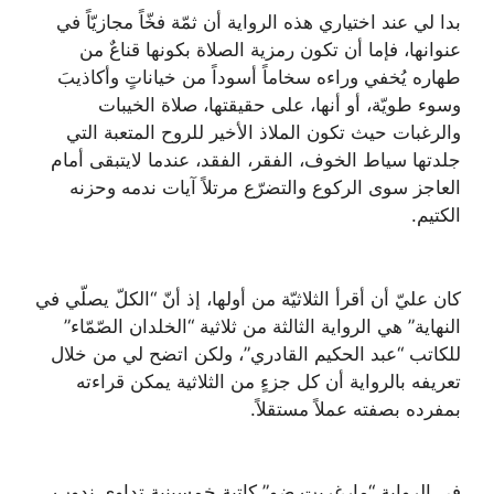
بدا لي عند اختياري هذه الرواية أن ثمّة فخّاً مجازيّاً في
عنوانها، فإما أن تكون رمزية الصلاة بكونها قناعٌ من
طهاره يُخفي وراءه سخاماً أسوداً من خياناتٍ وأكاذيبَ
وسوء طويّة، أو أنها، على حقيقتها، صلاة الخيبات
والرغبات حيث تكون الملاذ الأخير للروح المتعبة التي
جلدتها سياط الخوف، الفقر، الفقد، عندما لايتبقى أمام
العاجز سوى الركوع والتضرّع مرتلاً آيات ندمه وحزنه
الكتيم.
كان عليّ أن أقرأ الثلاثيّة من أولها، إذ أنّ “الكلّ يصلّي في
النهاية” هي الرواية الثالثة من ثلاثية “الخلدان الصّمّاء”
للكاتب “عبد الحكيم القادري”، ولكن اتضح لي من خلال
تعريفه بالرواية أن كل جزءٍ من الثلاثية يمكن قراءته
بمفرده بصفته عملاً مستقلاً.
في الرواية “مارغريت ضو” كاتبة خمسينية تداوي ندوب